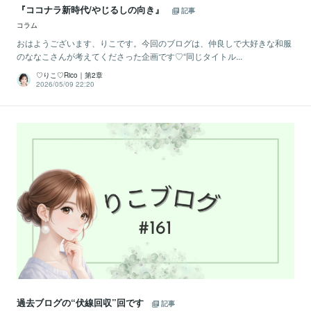
『ココナラ新時代/やじるしの向き』
記事
コラム
おはようございます、りこです。今回のブログは、仲良しで大好きな和服
のななこさんが考えてくださった企画です♡“同じタイトル...
♡りこ♡Rico｜第2章
2026/05/09 22:20
過去ブログの“伏線回収”回です
記事