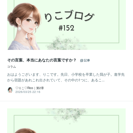
その言葉、本当にあなたの言葉ですか？
記事
コラム
おはようございます、りこです。先日、小学校を卒業した我が子。進学先
から宿題があれこれ出されていて、その中の1つに、あるこ...
♡りこ♡Rico｜第2章
2026/03/25 22:16