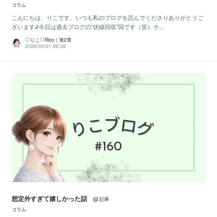
コラム
こんにちは、りこです。いつも私のブログを読んでくださりありがとうご
ざいます♪今日は過去ブログの“伏線回収”回です（笑）そ...
♡りこ♡Rico｜第2章
2026/05/01 06:26
想定外すぎて嬉しかった話
記事
コラム