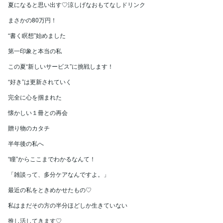
夏になると思い出す♡涼しげなおもてなしドリンク
まさかの80万円！
“書く瞑想”始めました
第一印象と本当の私
この夏“新しいサービス”に挑戦します！
“好き”は更新されていく
完全に心を掴まれた
懐かしい１冊との再会
贈り物のカタチ
半年後の私へ
“瞳”からここまでわかるなんて！
「雑談って、多分ケアなんですよ。」
最近の私をときめかせたもの♡
私はまだその方の半分ほどしか生きていない
推し活してきます♡