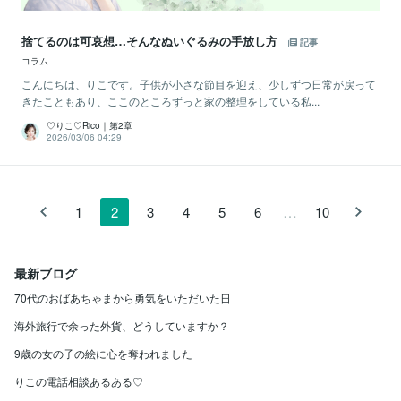
捨てるのは可哀想…そんなぬいぐるみの手放し方
記事
コラム
こんにちは、りこです。子供が小さな節目を迎え、少しずつ日常が戻って
きたこともあり、ここのところずっと家の整理をしている私...
♡りこ♡Rico｜第2章
2026/03/06 04:29
…
1
2
3
4
5
6
10
最新ブログ
70代のおばあちゃまから勇気をいただいた日
海外旅行で余った外貨、どうしていますか？
9歳の女の子の絵に心を奪われました
りこの電話相談あるある♡