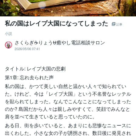
私の国はレイプ大国になってしまった
記事
小説
さくらぎ☕りょう⛎癒やし電話相談サロン
2026/05/06 07:41
タイトル: レイプ大国の悲劇
第1章: 忘れ去られた声
私の国は、かつて美しい自然と温かい人々で知られてい
た。けれど、今は「レイプ大国」という不名誉なレッテル
を貼られてしまった。なんでこんなことになってしまった
のか? 島国だから人々は親しみやすくて、笑顔でみんなと
肩を並べて生きていると思っていたのに。
ある日、街を歩いていると、あまりにも悲惨なニュースに
出くわした。小さな女の子が誘拐され、数日後に発見され