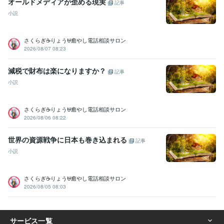
オールドメディアが歪める現実
記事
PowerPoint:5年
Word:5年
一太郎:3年
ChatGPT:1年
小説
Adobe Photoshop:3年
Adobe Premiere Pro:3年
Final Cut Pro:3年
Canva:3年
さくらぎ☕りょう⛎癒やし電話相談サロン
その他ツール
2026/08/07 08:23
コミュニケーションスキル:20年
生来の愚痴聞き、寄り添い、思いやる精神:20年
減税で財布は楽になりますか？
人を笑わせる心意気:20年
日本語をネイティブに話せる資格:20年
記事
人の美点を見つける:20年
話しやすい人柄:20年
小説
杓子定規に物を考えない:20年
大所高所に物を見る:20年
ヘアカラー施術:10年
パーマ施術:10年
縮毛矯正施術:10年
さくらぎ☕りょう⛎癒やし電話相談サロン
ヘアーカット施術:10年
ボディーペイティング:10年
2026/08/06 08:22
ヘアーアップ施術:10年
世界の資源戦争に日本も巻き込まれる
得意分野
記事
悩み相談・カウンセリング
悩み、恋愛、話し、愚痴、何でもどうぞ
小説
話し相手、愚痴聞き
話し相手、愚痴聞き
話し相手、愚痴聞き
話し
相手、愚痴聞き
話し相手、愚痴聞き
話し相手、愚痴聞き
対人関係
さくらぎ☕りょう⛎癒やし電話相談サロン
の悩み相談
対人関係の悩み相談
対人関係の悩み相談
2026/08/05 08:03
悩み相談・カウンセリング
恋愛相談・アドバイス
恋愛相談・アドバ
イス
恋愛相談・アドバイス
恋愛相談・アドバイス
仕事・職場・キ
ャリアの悩み相談
仕事・職場・キャリアの悩み相談
仕事・職場・キ
ャリアの悩み相談
心の悩み
心の悩み
心の悩み