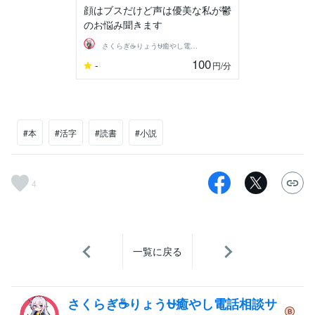
顔はブスだけど声は優美な私が鬱
のお悩み聞きます
さくらぎ☕りょう⛎癒やし電話相談サロン
100
-
円
/分
#本
#活字
#読書
#小説
4
一覧に戻る
さくらぎ☕りょう⛎癒やし電話相談サ