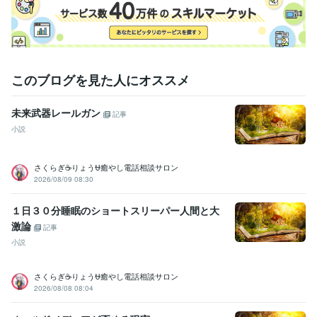
ライフスタイル・その他 / 美容師・ネイリスト・美容家
経験年数 : 7
年
ライフスタイル・その他 / シェフ・パティシエ
経験年数 : 10年
職歴
ココナラ
2024年3月 ~ 現在
2024年3月 ~ 現在
2024年3月 ~ 現在
このブログを見た人にオススメ
2024年3月 ~ 現在
2024年3月 ~ 現在
2024年3月 ~ 現在
2024年
3月 ~ 現在
未来武器レールガン
記事
受賞歴
小説
ココナラ レギュラーランク
小学校の作文・・・『内容覚えてない』
中学校の作文・・・『家を探せばある』
高校の作文・・・『恥ずか
さくらぎ☕りょう⛎癒やし電話相談サロン
しくて見たくない』
父親に褒められた・・・・スゴい昔
母親に褒め
2026/08/09 08:30
られた・・・・スゴい昔
友人に誕生日を祝われた
小、中、高の体育
祭で全種目1位とる・・・コレ本当です
小、中、高の学力テストでヤ
１日３０分睡眠のショートスリーパー人間と大
バい点取って先生にシバキ倒される
和太鼓で地域行事で演奏
和太鼓
激論
で都内某ホール、都内某神社で演奏多数
国内美容大会カラー部門で
記事
入賞経験多数
国内美容大会パーマ部門で入賞経験多数
国内美容大会
小説
カット部門で入賞経験多数
国内美容大会アップ部門で入賞経験多数
さくらぎ☕りょう⛎癒やし電話相談サロン
ビジネス・クリエイティブツール
2026/08/08 08:04
WordPress:5年
Excel:5年
Google サイト:10年
Google スプレッドシート:5年
Google ドキュメント:5年