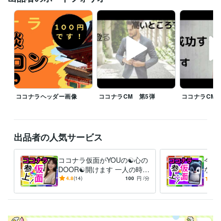
離席中、対応中の時は他の皆様のDMの連絡が遅れることがありますが、
必ずDM連絡致しますので不快な気持ちには限りなくさせないつもりで
す。

【怒り、憎しみ、復讐心、嫉妬・・・etc】

真心のこもった精神で頑張りますm(_ _)m

☆★…………▽▼…………◇◆…………□■…………△▲

ココナラヘッダー画像
ココナラCM 第5弾
ココナラCM 
♦♥予定がありましたら気軽にDMください

♥♦予定が無くても気になったらDMください

♦♥ちょっとしたやり取りでもありましたらDMください

出品者の人気サービス
♥♦寂しい、悩みがある、聞いてほしい事がある方DMください

♦♥このスケジュール見て何か思った方はDMください、スゴい、素晴らし
い、キモい、ウザい、土に埋もれてしまえ！・・・・etc

ココナラ仮面がYOUの☯️心の
今つ
♥♦冬の寒さが厳しいのでDMください

DOOR☯️開けます 一人の時誰
なん
かと話したい❇️まわりに流さ
愚痴
4.8
(14)
100
円
/分
-
(1)
れる⚠️ダイエット❣️
恋愛
経験職種
避難
営業 / 個人営業
経験年数 : 10年
ライフスタイル・その他 / スタイリスト
経験年数 : 7年