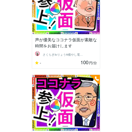
声が優美なココナラ仮面が素敵な
時間をお届けします
さくらぎ☕りょう⛎癒やし電話相談サロン
100
-
円
/分