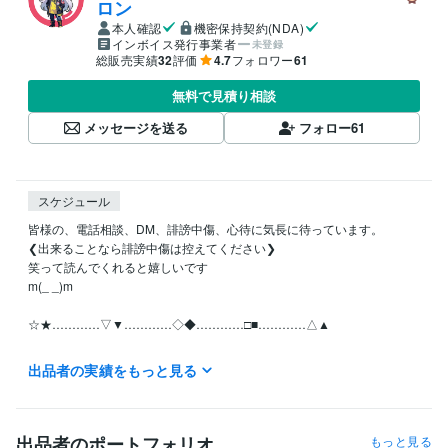
ロン
本人確認
機密保持契約(NDA)
インボイス発行事業者
未登録
総販売実績
32
評価
4.7
フォロワー
61
無料で見積り相談
メッセージを送る
フォロー
61
スケジュール
皆様の、電話相談、DM、誹謗中傷、心待に気長に待っています。

❮出来ることなら誹謗中傷は控えてください❯

笑って読んでくれると嬉しいです

m(_ _)m

☆★…………▽▼…………◇◆…………□■…………△▲

月曜日~日曜日の全ての日にちの待機中の時はご利用可能です。

出品者の実績をもっと見る
お休みさせていただくときは受付休止にします。！Σ(×_×;)!

予定日は設定していません。地球上の皆様といつでも繋がっていたいの
で！待機中時間、お気軽にどうぞ

出品者のポートフォリオ
もっと見る