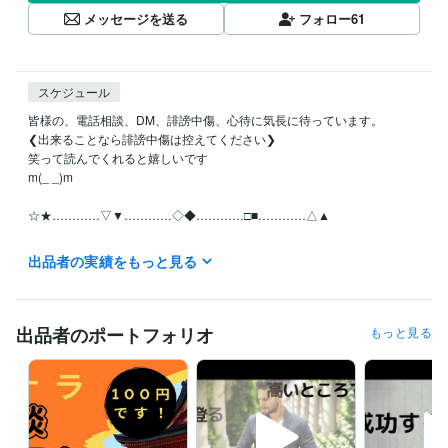
メッセージを送る
フォロー
61
スケジュール
皆様の、電話相談、DM、誹謗中傷、心待に気長に待っています。

❮出来ることなら誹謗中傷は控えてください❯

笑って読んでくれると嬉しいです

m(_ _)m

☆★…………▽▼…………◇◆…………□■…………△▲

月曜日~日曜日の全ての日にちの待機中の時はご利用可能です。

出品者の実績をもっと見る
お休みさせていただくときは受付休止にします。！Σ(×_×;)!

予定日は設定していません。地球上の皆様といつでも繋がっていたいの
で！待機中時間、お気軽にどうぞ

出品者のポートフォリオ
もっと見る
離席中、対応中の時は他の皆様のDMの連絡が遅れることがありますが、
必ずDM連絡致しますので不快な気持ちには限りなくさせないつもりで
す。

【怒り、憎しみ、復讐心、嫉妬・・・etc】
