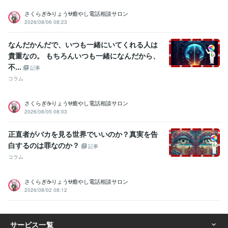
生来の愚痴聞き、寄り添い、思いやる精神:20年
さくらぎ☕りょう⛎癒やし電話相談サロン
人を笑わせる心意気:20年
日本語をネイティブに話せる資格:20年
2026/08/06 08:23
人の美点を見つける:20年
話しやすい人柄:20年
杓子定規に物を考えない:20年
大所高所に物を見る:20年
なんだかんだで、いつも一緒にいてくれる人は
ヘアカラー施術:10年
パーマ施術:10年
縮毛矯正施術:10年
貴重なの。 もちろんいつも一緒になんだから、
ヘアーカット施術:10年
ボディーペイティング:10年
不...
記事
ヘアーアップ施術:10年
コラム
得意分野
悩み相談・カウンセリング
悩み、恋愛、話し、愚痴、何でもどうぞ
さくらぎ☕りょう⛎癒やし電話相談サロン
話し相手、愚痴聞き
話し相手、愚痴聞き
話し相手、愚痴聞き
話し
2026/08/05 08:03
相手、愚痴聞き
話し相手、愚痴聞き
話し相手、愚痴聞き
対人関係
の悩み相談
対人関係の悩み相談
対人関係の悩み相談
正直者がバカを見る世界でいいのか？真実を告
悩み相談・カウンセリング
恋愛相談・アドバイス
恋愛相談・アドバ
白するのは罪なのか？
記事
イス
恋愛相談・アドバイス
恋愛相談・アドバイス
仕事・職場・キ
コラム
ャリアの悩み相談
仕事・職場・キャリアの悩み相談
仕事・職場・キ
ャリアの悩み相談
心の悩み
心の悩み
心の悩み
さくらぎ☕りょう⛎癒やし電話相談サロン
学歴
2026/08/02 08:12
ココナラフリーランス研究中学校
2024年3月 ~ 現在
ココナラフリーランス研究高校
2024年3月 ~ 現在
ココナラフリーランス研究専門学校
2024年3月 ~ 現在
2024年3月 ~ 現在