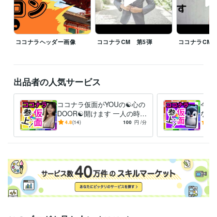
真心のこもった精神で頑張りますm(_ _)m

☆★…………▽▼…………◇◆…………□■…………△▲

ココナラヘッダー画像
ココナラCM 第5弾
ココナラCM 
♦♥予定がありましたら気軽にDMください

♥♦予定が無くても気になったらDMください

♦♥ちょっとしたやり取りでもありましたらDMください

出品者の人気サービス
♥♦寂しい、悩みがある、聞いてほしい事がある方DMください

♦♥このスケジュール見て何か思った方はDMください、スゴい、素晴らし
い、キモい、ウザい、土に埋もれてしまえ！・・・・etc

ココナラ仮面がYOUの☯️心の
今つ
♥♦冬の寒さが厳しいのでDMください

DOOR☯️開けます 一人の時誰
なん
かと話したい❇️まわりに流さ
愚痴
4.8
(14)
100
円
/分
-
(1)
れる⚠️ダイエット❣️
恋愛
経験職種
避難
営業 / 個人営業
経験年数 : 10年
ライフスタイル・その他 / スタイリスト
経験年数 : 7年
ライフスタイル・その他 / 美容師・ネイリスト・美容家
経験年数 : 7
年
ライフスタイル・その他 / シェフ・パティシエ
経験年数 : 10年
職歴
ココナラ
2024年3月 ~ 現在
2024年3月 ~ 現在
2024年3月 ~ 現在