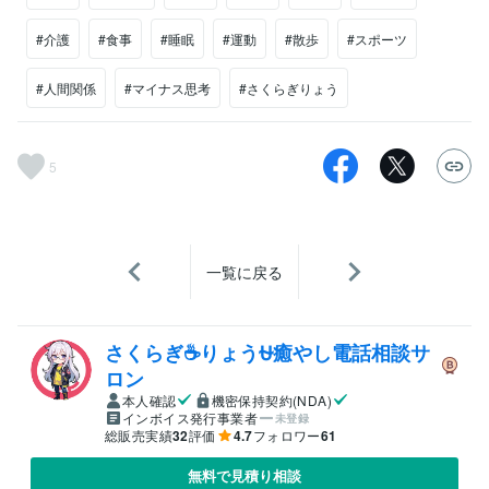
#介護
#食事
#睡眠
#運動
#散歩
#スポーツ
#人間関係
#マイナス思考
#さくらぎりょう
5
一覧に戻る
さくらぎ☕りょう⛎癒やし電話相談サ
ロン
本人確認
機密保持契約(NDA)
インボイス発行事業者
未登録
総販売実績
32
評価
4.7
フォロワー
61
無料で見積り相談