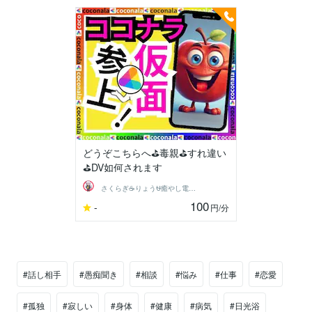
どうぞこちらへ⛳毒親⛳すれ違い
⛳DV如何されます
さくらぎ☕りょう⛎癒やし電話相談サロン
100
-
円
/分
#話し相手
#愚痴聞き
#相談
#悩み
#仕事
#恋愛
#孤独
#寂しい
#身体
#健康
#病気
#日光浴