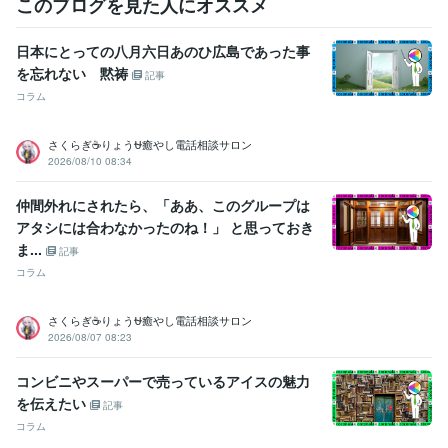
このブログを見た人にオススメ
2024年3月 ~ 現在
2024年3月 ~ 現在
2024年3月 ~ 現在
2024年
3月 ~ 現在
日本にとっての八月六日あのひ広島であった事
を忘れない 黙祷
受賞歴
記事
ココナラ レギュラーランク
小学校の作文・・・『内容覚えてない』
コラム
中学校の作文・・・『家を探せばある』
高校の作文・・・『恥ずか
しくて見たくない』
父親に褒められた・・・・スゴい昔
母親に褒め
さくらぎ☕りょう⛎癒やし電話相談サロン
られた・・・・スゴい昔
友人に誕生日を祝われた
小、中、高の体育
2026/08/10 08:34
祭で全種目1位とる・・・コレ本当です
小、中、高の学力テストでヤ
バい点取って先生にシバキ倒される
和太鼓で地域行事で演奏
和太鼓
仲間外れにされたら、「ああ、このグループは
で都内某ホール、都内某神社で演奏多数
国内美容大会カラー部門で
アタシには合わなかったのね！」 と思っておき
入賞経験多数
国内美容大会パーマ部門で入賞経験多数
国内美容大会
ま...
カット部門で入賞経験多数
国内美容大会アップ部門で入賞経験多数
記事
コラム
ビジネス・クリエイティブツール
WordPress:5年
Excel:5年
Google サイト:10年
さくらぎ☕りょう⛎癒やし電話相談サロン
Google スプレッドシート:5年
Google ドキュメント:5年
2026/08/07 08:23
PowerPoint:5年
Word:5年
一太郎:3年
ChatGPT:1年
Adobe Photoshop:3年
Adobe Premiere Pro:3年
Final Cut Pro:3年
コンビニやスーパーで売っているアイスの魅力
Canva:3年
を伝えたい
記事
その他ツール
コラム
コミュニケーションスキル:20年