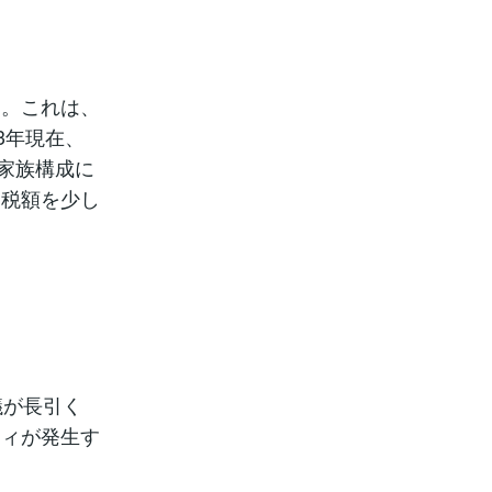
す。これは、
3年現在、
、家族構成に
納税額を少し
議が長引く
ティが発生す