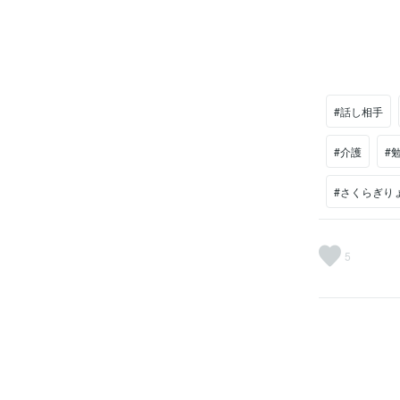
#話し相手
#介護
#
#さくらぎり
5