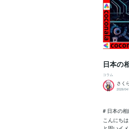
日本の
コラム
さく
2026/04/
# 日本の
こんにちは
と固いイメ