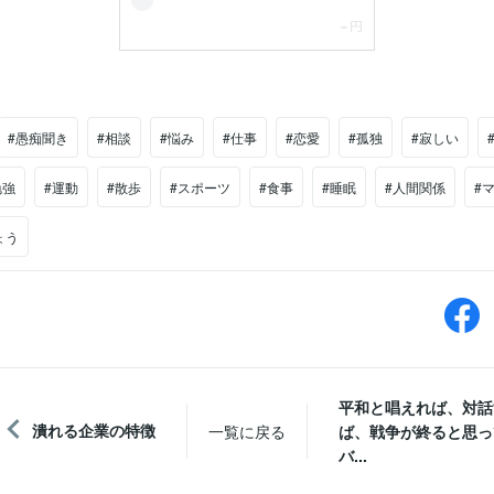
#愚痴聞き
#相談
#悩み
#仕事
#恋愛
#孤独
#寂しい
勉強
#運動
#散歩
#スポーツ
#食事
#睡眠
#人間関係
#
ょう
平和と唱えれば、対話
潰れる企業の特徴
一覧に戻る
ば、戦争が終ると思っ
バ...