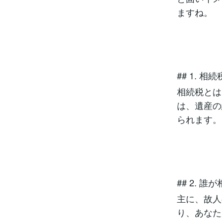
ますね。
## 1. 
相続税とは
は、遺産の
られます。
## 2. 
主に、故人
り、あなた