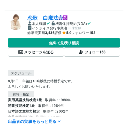
恋歌 白魔法
本人確認
機密保持契約(NDA)
インボイス発行事業者
未登録
総販売実績
3,436
評価
5.0
フォロワー
153
無料で見積り相談
メッセージを送る
フォロー
153
スケジュール
8月6日　午後は18時以後に待機予定です。

よろしくお願いいたします。
資格・検定
実用英語技能検定1級
取得年 : 1980年
秘書技能検定1級
取得年 : 1984年
日本語文章能力検定
取得年 : 2002年
食品衛生責任者
取得年 : 2018年
出品者の実績をもっと見る
得意分野