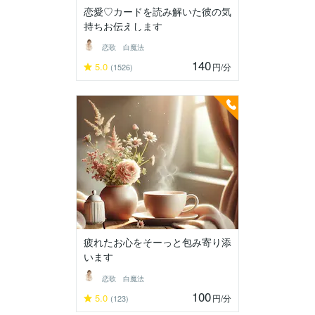
恋愛♡カードを読み解いた彼の気
持ちお伝えします
恋歌 白魔法
140
5.0
円
/分
(1526)
疲れたお心をそーっと包み寄り添
います
恋歌 白魔法
100
5.0
円
/分
(123)