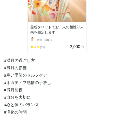
霊感タロットでお二人の相性♡未
来を鑑定します
恋歌 白魔法
2,000
4.9
円
(16)
#満月の過ごし方
#満月の影響
#寒い季節のセルフケア
#ネガティブ感情の手放し
#満月前夜
#自分を大切に
#心と体のバランス
#浄化の時間