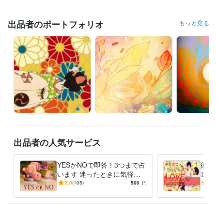
占い
四柱推命
ピプリオマンシー
九星気学
タロットカード
出品者のポートフォリオ
もっと見る
語学力
英語
ビジネスレベル
ベトナム語
日常会話レベル
出品者の人気サービス
YESかNOで即答！3つまで占
彼の
います 迷ったときに気軽に
ロッ
頼れる、あなた専用のYES・
レー
5.0
(105)
500
円
5.0
NO占いです
に寄