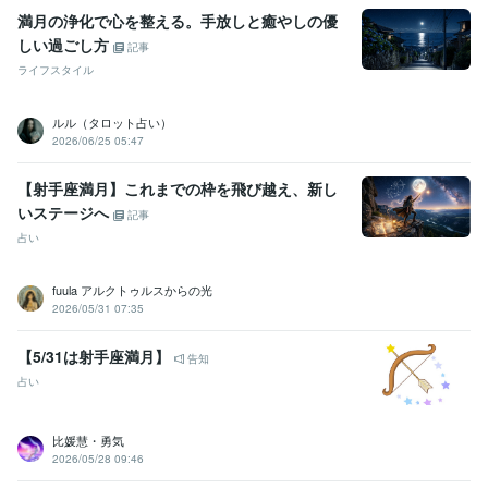
満月の浄化で心を整える。手放しと癒やしの優
しい過ごし方
記事
ライフスタイル
ルル（タロット占い）
2026/06/25 05:47
【射手座満月】これまでの枠を飛び越え、新し
いステージへ
記事
占い
fuula アルクトゥルスからの光
2026/05/31 07:35
【5/31は射手座満月】
告知
占い
比媛慧・勇気
2026/05/28 09:46