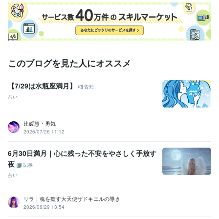
このブログを見た人にオススメ
【7/29は水瓶座満月】
告知
占い
比媛慧・勇気
2026/07/26 11:12
6月30日満月｜心に残った不安をやさしく手放す
夜
記事
占い
リラ｜魂を癒す大天使ザドキエルの導き
2026/06/29 13:54