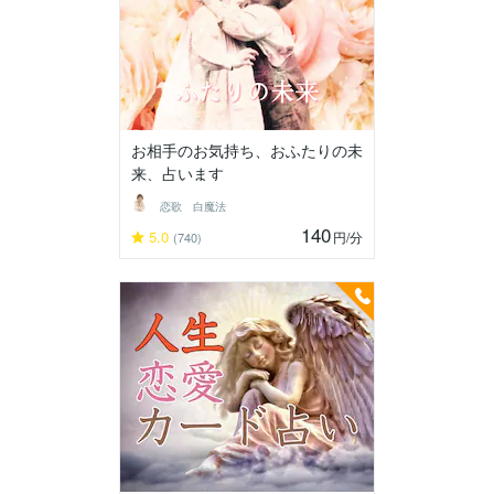
お相手のお気持ち、おふたりの未
来、占います
恋歌 白魔法
140
5.0
円
/分
(740)