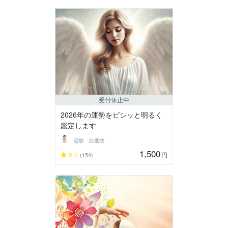
受付休止中
2026年の運勢をピシッと明るく
鑑定します
恋歌 白魔法
1,500
5.0
円
(154)