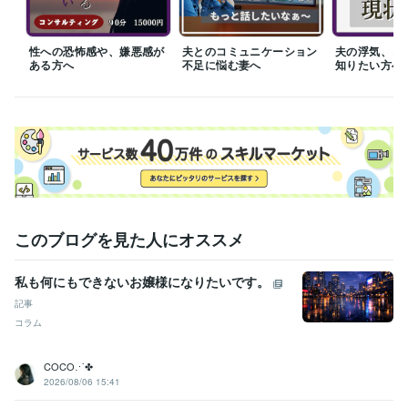
得意分野
悩み相談・カウンセリング
夫婦問題カウンセリング
探偵興信業
カウンセリング＆探偵
性への恐怖感や、嫌悪感が
夫とのコミュニケーション
夫の浮気、ど
ある方へ
不足に悩む妻へ
知りたい方へ
このブログを見た人にオススメ
私も何にもできないお嬢様になりたいです。
記事
コラム
COCO⋰✤
2026/08/06 15:41