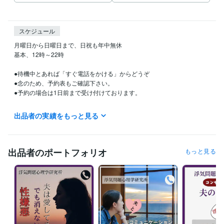
スケジュール
月曜日から日曜日まで、日祝も年中無休

基本、12時～22時　

●待機中とあれば「すぐ電話をかける」からどうぞ

●念のため、予約表もご確認下さい。

●予約の場合は1日前まで受け付けております。

出品者の実績をもっと見る
経験職種
ライフスタイル・その他 / カウンセラー・コーチ
経験年数 : 21年
ライフスタイル・その他 / その他
経験年数 : 21年
出品者のポートフォリオ
もっと見る
受賞歴
初出版しました
行政書士会主催「夫婦のコミュニケーション」の講
演
資格・検定
■カウンセラー ■探偵資格 ■消費者庁相談員■アドラー心理学
取得年 :
2003年