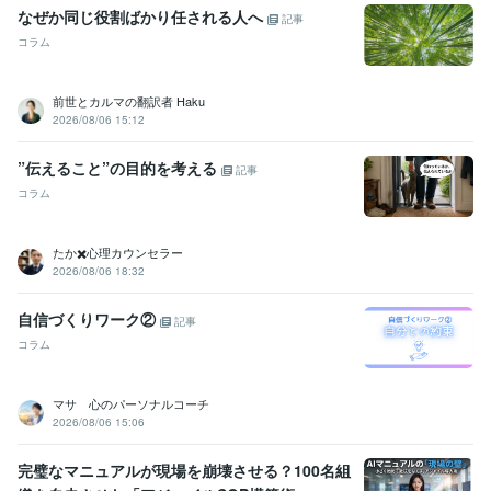
なぜか同じ役割ばかり任される人へ
記事
コラム
前世とカルマの翻訳者 Haku
2026/08/06 15:12
”伝えること”の目的を考える
記事
コラム
たか✖️心理カウンセラー
2026/08/06 18:32
自信づくりワーク②
記事
コラム
マサ 心のパーソナルコーチ
2026/08/06 15:06
完璧なマニュアルが現場を崩壊させる？100名組