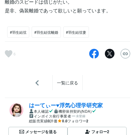
離婚のスピードは信じがたい。
是非、偽装離婚であって欲しいと願っています。
#羽生結弦
#羽生結弦離婚
#羽生結弦妻
6
一覧に戻る
はーてぃー♥浮気心理学研究家
本人確認
機密保持契約(NDA)
インボイス発行事業者
未登録
総販売実績
0
評価
0.0
フォロワー
2
メッセージを送る
フォロー
2