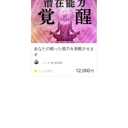
あなたの眠った能力を覚醒させま
す
ノーマ ❃ NOMA
12,000
5.0
円
(171)