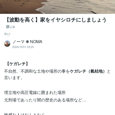
【波動を高く】家をイヤシロチにしましょう
記事
学び
ノーマ ❃ NOMA
2024/10/01 03:20
【ケガレチ】
不自然、不調和な土地や場所の事を
ケガレチ（氣枯地）
と
言います。
埋立地や高圧電線に囲まれた場所
元刑場であったり闇の歴史のある場所など…
敏感な人はなんとなく