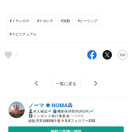
#イヤシロチ
#ケガレチ
#波動
#ヒーリング
#スピリチュアル
12
一覧に戻る
ノーマ ❃ NOMA
本人確認
機密保持契約(NDA)
インボイス発行事業者
未登録
総販売実績
639
評価
5.0
フォロワー
232
無料で見積り相談