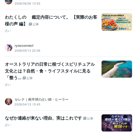
2026/06/26 10:53
得意分野
占い
ヒーリング
チャネリング
レイキヒーリング
わたくしの 鑑定内容について。 【実際のお客
スピリチュアル
カウンセリング
占い
悩み相談
ビジネス
人間関係
様の声 編】
チャネリング
ヒーリング
アチューンメント
レイキ
記事
占い
ryosconnect
2026/05/13 22:36
オーストラリアの日常に根づくスピリチュアル
文化とは？自然・食・ライフスタイルに見る
「整う...
記事
占い
セレナ｜南半球の占い師・ヒーラー
2026/04/13 15:45
なぜか連絡が来ない理由、実はこれです
記事
占い