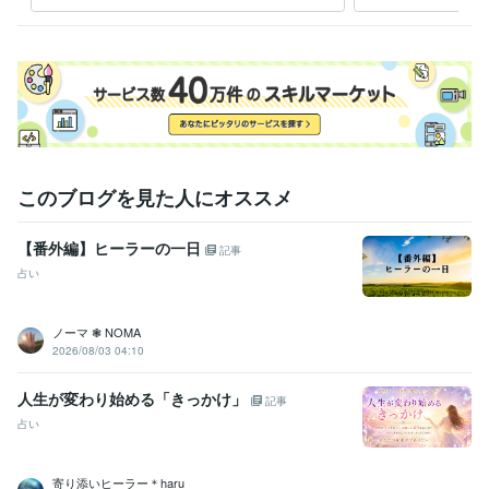
命・天命へ進む
ーリ
▶ 営業時間：平日17時まで

▶ 休業日：土曜日・日曜日・祝日

※17時以降は翌日の返信になります。

※休日は返信が遅くなる可能性があります。

※午前中は施術のため電子機器から離れておりますので、午後以降の対応
となる場合がございます。
経験職種
このブログを見た人にオススメ
ライフスタイル・その他 / 占い師
経験年数 : 10年
ライフスタイル・その他 / 講師・インストラクター
経験年数 : 7年
ライフスタイル・その他 / マッサージ師・セラピスト
経験年数 : 10
【番外編】ヒーラーの一日
記事
年
占い
ライフスタイル・その他 / カウンセラー・コーチ
経験年数 : 10年
受賞歴
ノーマ ❃ NOMA
ココナラ　プラチナランク獲得
2026/08/03 04:10
資格・検定
人生が変わり始める「きっかけ」
記事
アロマセラピスト
取得年 : 2004年
占い
アロマテラピー検定1級
取得年 : 2003年
メディカルハーブコーディネーター
取得年 : 2006年
認定レイキティーチャー
取得年 : 2009年
寄り添いヒーラー＊haru