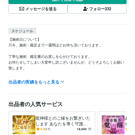
メッセージを送る
フォロー
232
スケジュール
【施術日について】

只今、施術・鑑定まで一週間ほどお待ち頂いております。

丁寧な施術、鑑定書のお渡しを心がけております。

お待たせしてしまい大変申し訳ございませんが、どうぞよろしくお願い
致します。

【8月の営業について】

出品者の実績をもっと見る
誠に勝手ながら、8月5日～12日は地方遠征・ヒーリングのご予約があ
り、施術はお休みとさせて頂きます。

期間中もご予約・お問い合わせ・ご質問等は受け付けております。可能
出品者の人気サービス
な限り迅速な対応を心がけておりますが、返信が夜間となる可能性がご
ざいます。

龍神様とのご縁をお繋ぎいた
あな
します あなたを導く守護龍
せま
ご迷惑をおかけいたしますが、ご了承の程どうぞよろしくお願い申し上
神様とのご縁繋ぎ｜開運・使
を開
5.0
(17)
18,000
円
5.0
げます。
