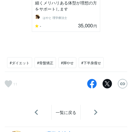
細くメリハリある体型が理想の方
をサポートします
はやと 理学療法士
35,000
-
円
#ダイエット
#骨盤矯正
#脚やせ
#下半身瘦せ
11
一覧に戻る