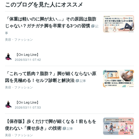
このブログを見た人にオススメ
「体重は軽いのに脚が太い…」その原因は脂肪
じゃない？ガチガチ脚を卒業する3つの習慣
記
事
美容・ファッション
【On Leg Line】
2026/03/11 07:42
「これって筋肉？脂肪？」脚が細くならない原
因を見極める！セルフ診断と解決法
記事
美容・ファッション
【On Leg Line】
2026/03/11 07:53
【保存版】歩くだけで脚が細くなる！前ももを
使わない「痩せ歩き」の技術
記事
美容・ファッション