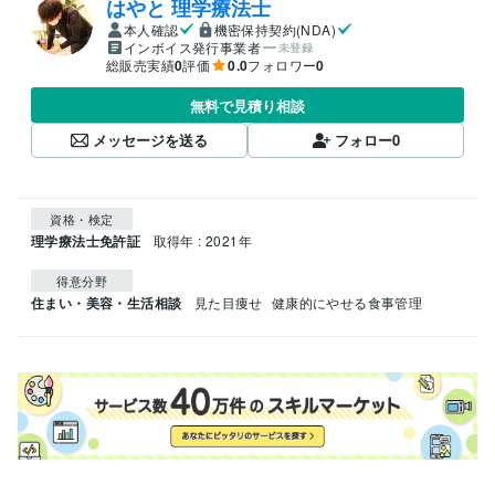
はやと 理学療法士
本人確認
機密保持契約(NDA)
インボイス発行事業者
未登録
総販売実績
0
評価
0.0
フォロワー
0
無料で見積り相談
メッセージを送る
フォロー
0
資格・検定
理学療法士免許証
取得年 : 2021年
得意分野
住まい・美容・生活相談
見た目痩せ
健康的にやせる食事管理