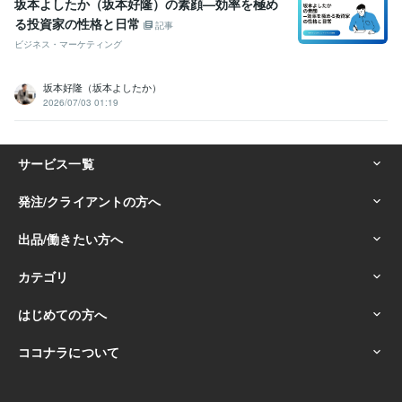
マーケティング
SEO
ココナラのコンサル
坂本よしたか（坂本好隆）の素顔—効率を極め
資産運用・副業の相談
毎月６桁収益継続中の副業を伝授
る投資家の性格と日常
記事
初心者
副業
お金の稼ぎ方
ブログ
ジャンル
収益化
オリジナル
ビジネス・マーケティング
アイディア
差別化
オンリーワン
語学力
坂本好隆（坂本よしたか）
英語
日常会話レベル
2026/07/03 01:19