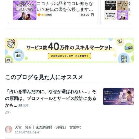
コンサルタント / 経営コンサルタント
経験年数 : 19年
ココナラ出品者でコレ知らな
豪華
ライフスタイル・その他 / イベント司会
経験年数 : 4年
い？秘伝の書を伝授します
略セ
【売上10件ごとに値上げ】㊙️
【売
5.0
(90)
9,500
円
5.0
受賞歴
評価オール5の秘伝の書❗
コナ
開始２週間でプラチナランク達成　2023/12/13デビュー
開始２カ月
け！
で『販売数１１０件、売上４０万』達成
開始3ヶ月で『販売数150
件、売上70万』達成
開始４ヶ月で『販売数200件』達成 　売上額は
今後は非公開
単月売上100件＆評価オール5獲得
開始５ヶ月で『販
売数300件』達成 
開始6ヶ月で『販売数350件』達成 
開始7ヶ月で
『販売数390件』達成
開始8ヶ月で『販売数430件』達成
開始9ヶ月
で『販売数470件』達成
開始10ヶ月で『販売数500件』達成
開始11
ヶ月で『販売数520件』達成
開始12ヶ月で『販売数570件』達成
１
年間のココナラ活動休止
ココナラ活動再開
このブログを見た人にオススメ
資格・検定
「占いを学んだのに、なぜか選ばれない…」そ
経営労務コンサルタント
取得年 : 2017年
の原因は、プロフィールとサービス設計にある
メンタルヘルスマネジメント検定
取得年 : 2020年
かも...
ビジネスコンプライアンス検定
取得年 : 2021年
記事
ビジネス実務マナー検定（実務検定）
取得年 : 2022年
占い
ビジネス能力検定（B検）
取得年 : 2021年
情報システム・コンサルタント
取得年 : 2018年
天宮 彩月┃魂の調律師（月曜日 営業中）
2026/07/29 04:41
プログラミング言語・フレームワーク