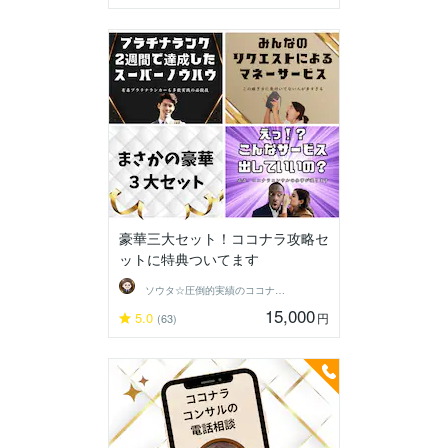
豪華三大セット！ココナラ攻略セ
ットに特典ついてます
ソウタ☆圧倒的実績のココナ ラのコンサル
15,000
5.0
円
(63)