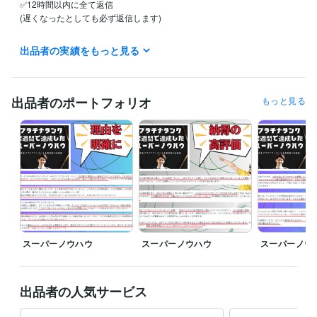
✅12時間以内に全て返信

(遅くなったとしても必ず返信します)

※活動時間は主に9:00～20:00

出品者の実績をもっと見る
(20:00以降のお問い合わせに関しては翌朝の返答となります)

『文章添削、画像作成、3日コンサル、ワンポイントアドバイス』

✅基本的に作業は平日のみ(土日祝は返信遅くなります)

出品者のポートフォリオ
もっと見る
✅12時間以内に全て返信

(遅くなったとしても必ず返信します)

※活動時間は主に9:00～20:00

(20:00以降のお問い合わせに関しては翌朝の返答となります)

『電話相談編』

✅完全予約制

✅事前メッセージでの日程調整必須

どのサービスも、活動時間外だとしても最大限の対応をさせていただき
スーパーノウハウ
スーパーノウハウ
スーパーノウ
ます！
経験職種
Webサービス・制作 / Webコンテンツ企画・編集
経験年数 : 4年
出品者の人気サービス
マーケティング / コンテンツマーケティング・SEO
経験年数 : 16年
マーケティング / 商品企画・開発
経験年数 : 4年