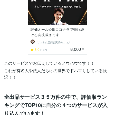
評価オール☆5❕ココナラで売れ続
ける㊙️技教えます
ソウタ☆圧倒的実績のココナ ラのコンサル
8,000
5.0
円
(137)
このサービスでお伝えしているノウハウです！！
これが有名人や法人だらけの世界でドハマりしている状
況！！
全出品サービス３５万件の中で、評価順ラン
キングでTOP10に自分の４つのサービスが入
り込んでいます！