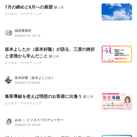
Google Apps Script:3年
HTML:3年
Java:3年
JavaScript:3年
Python:3年
7月の締めと8月への展望
記事
CSS:3年
ビジネス・マーケティング
ビジネス・クリエイティブツール
Excel:23年
Google サイト:6年
Google スプレッドシート:9年
堀尾事務所
Google スライド:9年
Google ドキュメント:9年
PowerPoint:23年
2026/07/31 00:12
Word:23年
弥生会計:4年
Google Analytics:4年
Google Search Console:4年
ChatGPT:4年
DALL-E:3年
Filmora:3年
坂本よしたか（坂本好隆）が語る、三度の挫折
CapCut:4年
Adobe Illustrator:3年
Canva:5年
freee:4年
と逆境から学んだこと
Adobe Analytics:4年
Adobe Photoshop:4年
Lightroom:3年
記事
ビジネス・マーケティング
その他ツール
コンサルタント（建設・補償・経営・営業・事業再生）:19年
坂本好隆（坂本よしたか）
マーケティング（マス・ダイレクト・インバウンド）:19年
2026/07/13 23:55
SNSマーケティング（X・YouTube・ラジオ）:4年
集客導線を使えば理想のお客様に出逢う
得意分野
記事
集客・マーケティング相談
『マーケティング』を武器にしたコンサ
ビジネス・マーケティング
ル
ココナラ攻略コンテンツ|スーパーノウハウ
ココナラ攻略コンテン
ツ（秘伝の書）
文章添削コンサル
画像作成コンサル
ビデオチャッ
みゆ ｜ ビジネスプロデューサー
トコンサル
３日コンサル
電話コンサル
コストをかけずにココナラ
2026/07/10 23:44
のレベルアップ
ノウハウ
副業
実績
相談
ジャンル
コンサル
ココナラ