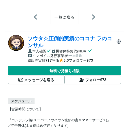
一覧に戻る
ソウタ☆圧倒的実績のココナ ラのコ
ンサル
本人確認
機密保持契約(NDA)
インボイス発行事業者
未登録
総販売実績
717
評価
5.0
フォロワー
973
無料で見積り相談
メッセージを送る
フォロー
973
スケジュール
【営業時間について】

『コンテンツ編(スーパーノウハウ＆秘伝の書＆マネーサービス)』

✅年中無休(土日祝は返信遅くなります)
