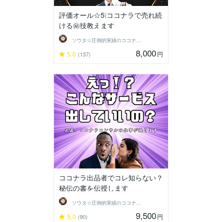
評価オール☆5❕ココナラで売れ続
ける㊙️技教えます
ソウタ☆圧倒的実績のココナ ラのコンサル
8,000
5.0
円
(137)
ココナラ出品者でコレ知らない？
秘伝の書を伝授します
ソウタ☆圧倒的実績のココナ ラのコンサル
9,500
5.0
円
(90)