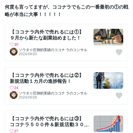
何度も言ってますが、ココナラでもこの一番最初の①の戦
略が本当に大事！！！！！
【ココナラ内外で売れるには①】
９月から新たな副業始めました！
30
ソウタ☆圧倒的実績のココナ ラのコンサル
2024/09/20
【ココナラ内外で売れるには②】
新規活動１カ月の進捗報告！
24
ソウタ☆圧倒的実績のココナ ラのコンサル
2024/09/26
【ココナラ内外で売れるには③】
ココナラ５００件＆新規活動３０
０件達成
27