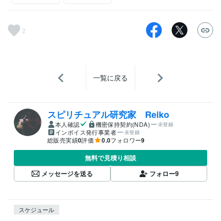
2
一覧に戻る
スピリチュアル研究家 Reiko
本人確認
機密保持契約(NDA)
未登録
インボイス発行事業者
未登録
総販売実績
0
評価
0.0
フォロワー
9
無料で見積り相談
メッセージを送る
フォロー
9
スケジュール