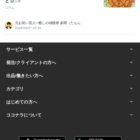
と
記事
コラム
元お笑い芸人✨癒しの傾聴者 多聞（たもん
2026/08/07 02:25