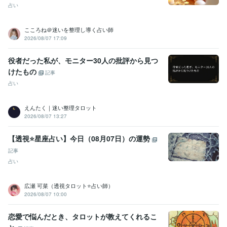
占い
こころね＠迷いを整理し導く占い師
2026/08/07 17:09
役者だった私が、モニター30人の批評から見つ
けたもの
記事
占い
えんたく｜迷い整理タロット
2026/08/07 13:27
【透視⭐️星座占い】今日（08月07日）の運勢
記事
占い
広瀬 可菜（透視タロット⭐占い師）
2026/08/07 10:00
恋愛で悩んだとき、タロットが教えてくれるこ