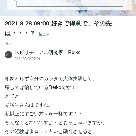
2021.8.28 09:00 好きで得意で、その先
は・・・？
記事
占い
スピリチュアル研究家 Reiko
2021/09/02 07:09
相変わらず自分のカラダで人体実験して、
壊しては治しているReikoです！
さてと。
受講生さんはですね、
私以上にすごい方々が一杯です＾＾
そんなことないですよ～とおっしゃいますが、
その経験はタロット占いと融合させると、