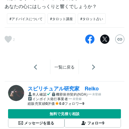
あなたの心にはしっくりと響くでしょうか？
#アドバイスについて
#タロット講座
#タロット占い
2
一覧に戻る
スピリチュアル研究家 Reiko
本人確認
機密保持契約(NDA)
未登録
インボイス発行事業者
未登録
総販売実績
0
評価
0.0
フォロワー
9
無料で見積り相談
メッセージを送る
フォロー
9