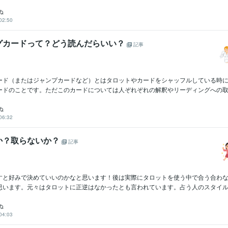
ぬ
02:50
グカードって？どう読んだらいい？
記事
ード（またはジャンプカードなど）とはタロットやカードをシャッフルしている時
ードのことです。ただこのカードについては人ぞれぞれの解釈やリーディングへの取り
ぬ
06:32
か？取らないか？
記事
すと好みで決めていいのかなと思います！後は実際にタロットを使う中で合う合わ
思います。元々はタロットに正逆はなかったとも言われています。占う人のスタイルや
ぬ
04:03