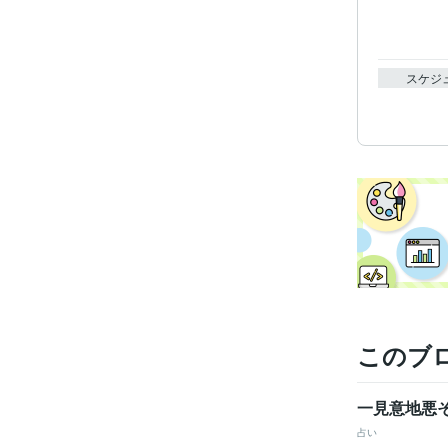
スケジ
このブ
一見意地悪
占い