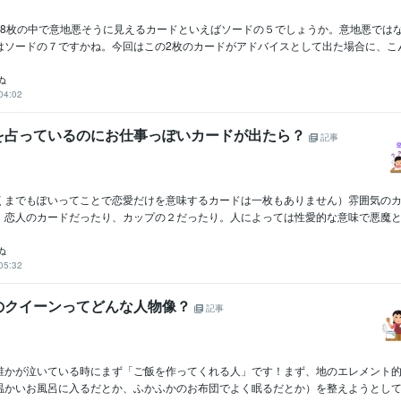
78枚の中で意地悪そうに見えるカードといえばソードの５でしょうか。意地悪では
ソードの７ですかね。今回はこの2枚のカードがアドバイスとして出た場合に、こんな
ぬ
04:02
を占っているのにお仕事っぽいカードが出たら？
記事
くまでもぽいってことで恋愛だけを意味するカードは一枚もありません）雰囲気の
。恋人のカードだったり、カップの２だったり。人によっては性愛的な意味で悪魔とか
ぬ
05:32
のクイーンってどんな人物像？
記事
誰かが泣いている時にまず「ご飯を作ってくれる人」です！まず、地のエレメント
温かいお風呂に入るだとか、ふかふかのお布団でよく眠るだとか）を整えようとしてく