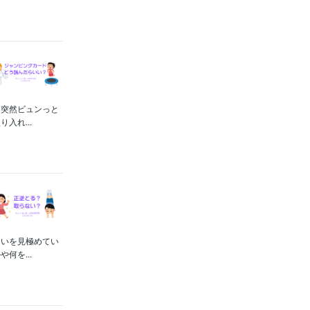
に突然ビュンっと
入れ...
ないを見極めてい
何を...