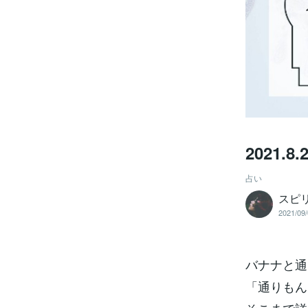
2021.
占い
スピリ
2021/09/
バナナと通
「通りもん