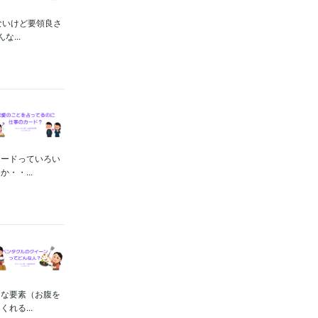
ないけど要領良さ
...
カードっていろい
・・...
的な要素（お腹を
れる...