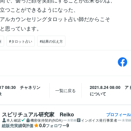
間で、曇った顔を笑顔にすることが出来るのは、
立つことができるようになった、
アルカウンセリングタロット占い師だからこそ
と思っています。
座
#タロット占い
#結果の伝え方
8.17 08:30 チャネリン
2021.8.24 08:00
一覧に戻る
訣
について
スピリチュアル研究家 Reiko
プロフィール
本人確認
機密保持契約(NDA)
インボイス発行事業者
未登録
未登
0
0.0
9
総販売実績
評価
フォロワー