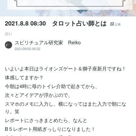
2021.8.8 08:30 タロット占い師とは
記事
占い
スピリチュアル研究家 Reiko
2021/09/02 06:02
いよいよ本日はライオンズゲート＆獅子座新月ですね！
体感してますか？
今朝は4時に母のトイレ介助で起きてから、
次々とアイデアが浮かぶので、
スマホのメモに入力し、横になってはまた入力で朝にな
り。笑
レポートにさっきまとめたら、なんと
B５レポート用紙ぎっしりになりました！