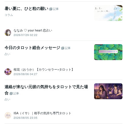
暑い夏に、ひと粒の願い
記事
コラム
ななみ ♡ your heart 恋占い
2026/07/29 02:22
今日のタロット総合メッセージ
記事
占い
桜花（おうか）【カウンセラー×タロット】
2026/08/06 04:27
連絡が来ない元彼の気持ちをタロットで見た場
合
記事
占い
ISA（イサ）｜相手の気持ち専門タロット
2026/08/05 23:05