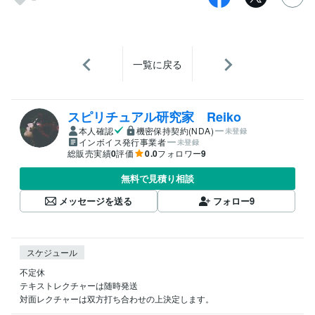
一覧に戻る
スピリチュアル研究家 Reiko
本人確認
機密保持契約(NDA)
未登録
インボイス発行事業者
未登録
総販売実績
0
評価
0.0
フォロワー
9
無料で見積り相談
メッセージを送る
フォロー
9
スケジュール
不定休

テキストレクチャーは随時発送

対面レクチャーは双方打ち合わせの上決定します。