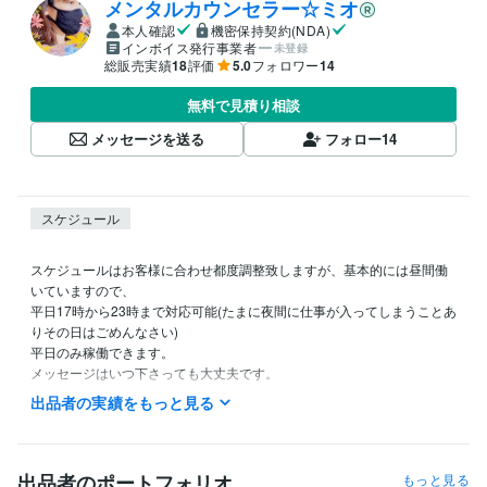
メンタルカウンセラー☆ミオ
本人確認
機密保持契約(NDA)
インボイス発行事業者
未登録
総販売実績
18
評価
5.0
フォロワー
14
無料で見積り相談
メッセージを送る
フォロー
14
スケジュール
スケジュールはお客様に合わせ都度調整致しますが、基本的には昼間働
いていますので、

平日17時から23時まで対応可能(たまに夜間に仕事が入ってしまうことあ
りその日はごめんなさい)

平日のみ稼働できます。

メッセージはいつ下さっても大丈夫です。

ご相談ください。

出品者の実績をもっと見る
離席中など稼働時間以外は、希望日時やお話内容を事前にメッセージい
ただけたら助かります。
出品者のポートフォリオ
もっと見る