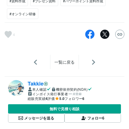
#資料作成
#プレゼン資料
#パワーポイント資料作成
#オンライン研修
4
一覧に戻る
Takkie
本人確認
機密保持契約(NDA)
インボイス発行事業者
未登録
総販売実績
4
評価
5.0
フォロワー
6
無料で見積り相談
メッセージを送る
フォロー
6