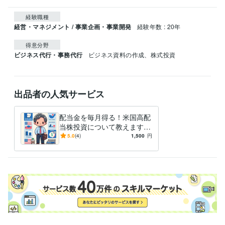
経験職種
経営・マネジメント / 事業企画・事業開発
経験年数 : 20年
得意分野
ビジネス代行・事務代行
ビジネス資料の作成、株式投資
出品者の人気サービス
配当金を毎月得る！米国高配
当株投資について教えます
中長期で安定的な配当収入を
5.0
(4)
1,500
円
得ることを狙う投資スタイル
です。