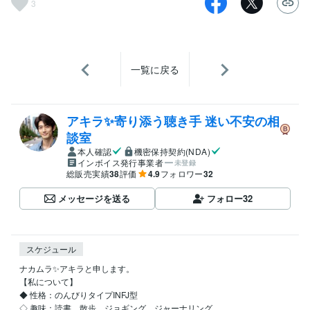
3
一覧に戻る
アキラ✨寄り添う聴き手 迷い不安の相
談室
本人確認
機密保持契約(NDA)
インボイス発行事業者
未登録
総販売実績
38
評価
4.9
フォロワー
32
メッセージを送る
フォロー
32
スケジュール
ナカムラ✨アキラと申します。

【私について】 

◆ 性格：のんびりタイプINFJ型

◇ 趣味：読書、散歩、ジョギング、ジャーナリング
