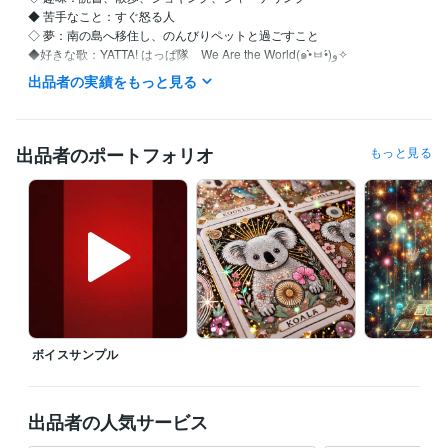
◆ 苦手なこと：すぐ怒る人

◇ 夢：南の島へ移住し、のんびりペットと過ごすこと

◆好きな歌：YATTA! はっぱ隊　We Are the World(๑•̀ㅂ•́)و✧

出品者の実績をもっと見る
【自分を愛し、自然体で生きるためのセルフラブ実践ガイド】

●私はこんな人間でした…

出品者のポートフォリオ
もっと見る
仕事も恋愛も、なんだかうまくいかない

他人と自分を比べては自虐して

ついには「私なんて、どうせ無理」と自責の毎日…

しかし、そんな生活を続けているうちに、気づいたんです

『本当の幸せは、自分を愛することから始まる』

その日から私は

・自分を認める（良い所も悪い所も）

ボイスサンプル
・その全てが自分なんだと受け入れる

・自分を大切にする。ことを実践しています

●自分を愛することで生活が激変！

出品者の人気サービス