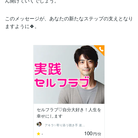
ん開けていくでしょう。
このメッセージが、あなたの新たなステップの支えとなり
ますように🍀。
セルフラブ♡自分大好き！人生を
幸せにします
アキラ✨寄り添う聴き手 迷い不安の相談室
100
-
円
/分