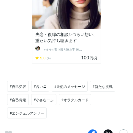
失恋・復縁の相談✨つらい想い、
重たい気持ち聴きます
アキラ✨寄り添う聴き手 迷い不安の相談室
100
5.0
円
/分
(4)
#自己受容
#占い🔮
#天使のメッセージ
#新たな挑戦
#自己肯定
#小さな一歩
#オラクルカード
#エンジェルアンサー