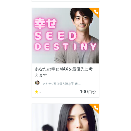
あなたの幸せMAXを最優先に考
えます
アキラ✨寄り添う聴き手 迷い不安の相談室
100
-
円
/分