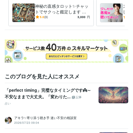
毎日のジャーナリング

神秘の直感タロット✨チャッ
スト
自分の感情に向き合う事を大切にして

トでサクっと鑑定します タ
した
少しずつ自分を好きになれるようになっていきました

ロットで✨チャット占い一度
族、
5.0
(3)
3,000
円
5.0
試してみませんか？
重荷
自分を愛せるようになると

世界が一気に輝きだすんです！

自信が生まれる、人間関係が良くなる

仕事も良い流れになる、愛を持って他者と関われる

そんな幸せの連鎖を起こせるのが「セルフラブ」です！
経験職種
このブログを見た人にオススメ
マーケティング / 広告・宣伝・プロモーション
カスタマーサポート・カスタマーサクセス / コールセンター管理・運
営
経験年数 : 3年
「perfect timing」完璧なタイミングです👼～
ライフスタイル・その他 / 占い師
不安なままで大丈夫。「変わりた...
記事
ライフスタイル・その他 / 講師・インストラクター
占い
受賞歴
2025年3月✨ゴールドランクに昇格できました☘️ 
 2025年5月✨プラ
アキラ✨寄り添う聴き手 迷い不安の相談室
2026/07/23 09:04
チナランクに昇格できました❤️