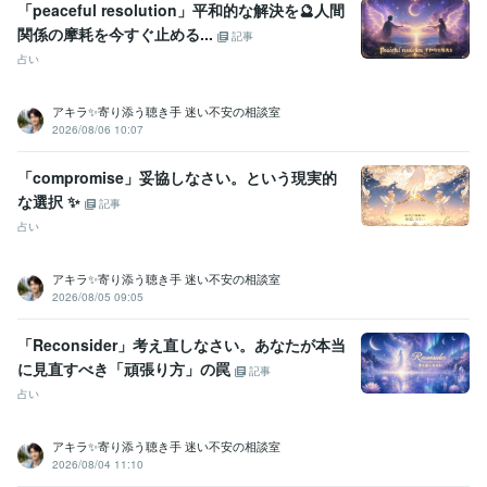
資格・検定
「peaceful resolution」平和的な解決を🔮人間
金融渉外技能審査（FP3級）
取得年 : 2008年
関係の摩耗を今すぐ止める...
記事
宅地建物取引士（旧 宅地建物取引主任者）
取得年 : 2011年
占い
マイクロソフト オフィス スペシャリスト（MOS）
取得年 : 2009年
普通自動車第一種運転免許
取得年 : 1990年
アキラ✨寄り添う聴き手 迷い不安の相談室
中型自動車第二種運転免許
取得年 : 2018年
2026/08/06 10:07
乙種危険物取扱者
取得年 : 1990年
ビジネス・クリエイティブツール
「compromise」妥協しなさい。という現実的
Excel:3年
PowerPoint:3年
Word:3年
Google スプレッドシート:3年
な選択 ✨
記事
Google ドキュメント:3年
ChatGPT:2年
Bard:2年
Canva:0年
占い
得意分野
悩み相談・カウンセリング
傾聴カウンセラー
アキラ✨寄り添う聴き手 迷い不安の相談室
2026/08/05 09:05
コールセンター
派遣業
管理責任者
カウンセラー
資産運用・副業の相談
投資・投機FXトレード
個人トレーダー
資産運用
「Reconsider」考え直しなさい。あなたが本当
に見直すべき「頑張り方」の罠
記事
占い
アキラ✨寄り添う聴き手 迷い不安の相談室
2026/08/04 11:10