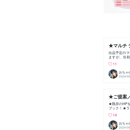
★マルチ 
出品予定のマ
ますが、当初
ルチ デザイ
11
キュメントを
グや紙パンフ
おちゃ
スキャンして
2024/05
資料、販促
は、PDFに
カタログなど
タルデータに
★ご提案／
後日にページ
思うはずで
★既存のHP
ば、マルチ 
ブック！★ラ
どの分析もで
たご提案です
さい。パソコ
14
ブックではホ
渡せば相手の
があります。
に制限はあり
おちゃ
インを自由に
用下さい。ホ
2024/05
閲覧できる。