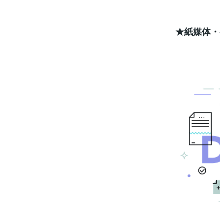
案したいと思
／／トラベル
ジしてみてく
ク／／として
★紙媒体・
いるからには
って、ページ
るということ
ニメーション