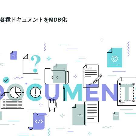
っています。旅行の確かな思い出として、旅行の本、すなわち
・ブック／／をデザイン制作するサービスになります。イメー
ださい。パソコン、タブレット、スマホで／／トラベル・ブッ
旅行の思い出がいつでも、どこでも閲覧できる！ブックとして
各種ドキュメントをMDB化
本のスタイルをもっているということになります。カバーがあ
がめくれて、その本のなかに旅行の思い出がすべて詰まってい
です。ページの中は／写真／ビデオ／テキスト／イラスト／ア
／などなどマルチメディアな体裁