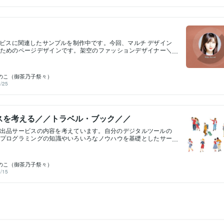
自動再生もできます。サンプルの続きは次回です。＼yunamong
ビスに関連したサンプルを制作中です。今回、マルチ デザイン
ためのページデザインです。架空のファッションデザイナー＼
さんのファッションデザイン提案です。＼カバー表／＼カバー裏／
／＼ページ内容／ファッション画像は、生成AIによる画像で
ウトデザインはアドビのイラストレーターを使用しました。次
のこ（御茶乃子祭々）
ブックにした投稿を予定しています。ブックにする際、マルチ
/25
加したいと考えています。＼陽真／
スを考える／／トラベル・ブック／／
出品サービスの内容を考えています。自分のデジタルツールの
プログラミングの知識やいろいろなノウハウを基礎としたサー
ついてのことです。今現在想定していますサービスは、旅行に
す。皆さん方も休みがある程度あると、旅行をしたいなと思う
ん。実際に旅行すると、旅先で写真を撮ったりビデオ撮影する
のこ（御茶乃子祭々）
ます。記録や思い出として、それらを残すはずです。しかし、
/15
らを後で何度か見るだけで、整理保存についてはあまりしてい
ではないでしょうか。せっかくの楽しかった旅行のはずです。
を大切に記録保存し、それを楽しく閲覧したいなと思いません
い出旅先の思い出旅先の思い出そこで思いました。この旅行で
保存して、それを楽しく閲覧できるサービスをご提案してみて
ただ、普通の整理保存と閲覧ではあまりご提案の意味がありま
考えました。言葉で説明すると、こんな感じのサービスをご提