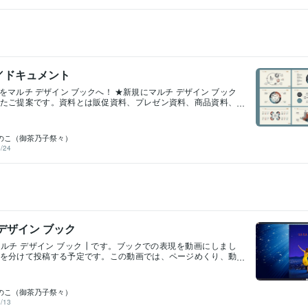
があります。このサーバーにアップロードして、そのアドレス
イルが違うので差別化できる。★YouTubeなどGoogleのサービ
、パソ コン、タブレット、スマホでマルチ デザイン
る。★マルチ デザイン ブックはGoogle検索される。★検索タグ
文字はGoogle検索される。★いつ、どのページをどれくらいの
かわかる。★各種閲覧分析ができる。★ブックという既存の体
みやすい。★ページ単位で情報を区切れるので閲覧しやすい。
など更新の柔軟性が高い。★ページを追加できる。★高質なデ
る。★文字の大きさや書体が自由なので読みやすい。★高齢者
／ドキュメント
すく最適。★ランディングページとしても有効。★パソコン、
をマルチ デザイン ブックへ！ ★新規にマルチ デザイン ブック
スマホで閲覧できる。★その他いろいろと優れている。※マルチ
たご提案です。資料とは販促資料、プレゼン資料、商品資料、
クは、HTML、CSS、JavaScriptで構築されます。※ご質問等あ
、ポートフォリオ、作品集などのあらゆるドキュメントです。※
Mにてお願い致します。アイコン デザインと画像 デザインの サ
できる資料であればご対応できます。※canvaで作成された資料に
ました。出品予定のサービスです。
ます。※紙資料にもご対応可能です。／イメージ／マルチ デザイ
のこ（御茶乃子祭々）
するとその効果が期待できます。 ★既存の資料を単独にネットで
/24
★HPやLPに配置埋め込める。★マルチ デザイン ブックを配布
促として再利用できる。★追加でマルチメディアな情報を配置
ブックカバーのデザインを自由にできる。 ★追加で外部へのリン
る。 ★ページをめくって閲覧できる。 ★ブックスタイルなので
関心を喚起できる。 ★YouTubeなどGoogleのサービスを利用
ルチ デザイン ブックはGoogle検索される。 ★検索タグやブッ
Google検索される。 ★いつ、どのページをどれくらいの時間閲
る。 ★各種閲覧分析ができる。 ★ブックという既存の体験なの
デザイン ブック
い。 ★修正・追加など更新の柔軟性が高い。★ページを後日に
ルチ デザイン ブック┃です。ブックでの表現を動画にしまし
 ★パソコン、タブレット、スマホで閲覧できる。★その他いろ
を分けて投稿する予定です。この動画では、ページめくり、動
る。 ※マルチ デザイン ブックは、HTML、CSS、JavaScript
ョン、GIFアニメーション、文字アニメーションを表現していま
す。※ご質問等ありましたらDMにてお願い致します。マルチ デ
カバーのデザインにしました。動画の左上にアイコンがありま
クのサービスです。（近日出品予定）アイコン デザインと画像
ここにロゴを置きます。ナレーション再生ボタンをアイコン
のこ（御茶乃子祭々）
いますが、任意の画像に設定できます。また、BGMも設定でき
/13
、YouTube、お持ちの動画をページに埋め込めます。フルスク