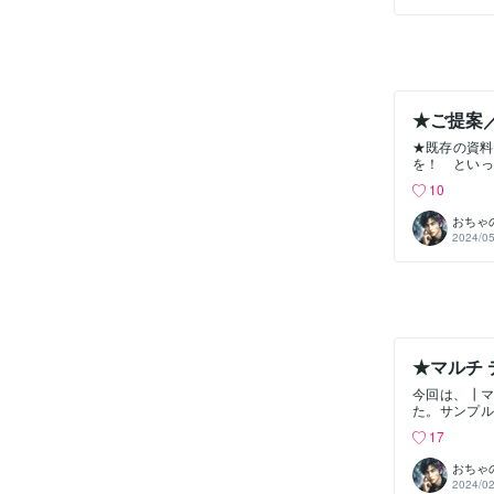
ーというもの
他のHPとスタ
を指定すれば
スを利用でき
やブック内の
時間閲覧した
験なので馴染
★修正・追加
ザインができ
★ご提案
には閲覧しや
★既存の資料
タブレット、
を！ といっ
デザイン ブッ
サービス資料
りましたらD
10
PDFに変換
ービスを始め
もご対応でき
おちゃ
ン ブックに
2024/05
公開できる。
できる。★販
できる。 ★
クを配置でき
閲覧者に興味と
できる。★マ
ク内の文字は
覧したかわか
★マルチ 
で馴染みやす
今回は、┃マ
追加できる。
た。サンプル
いろと優れてい
画、ナレーシ
で構築されま
17
す。ハード
ザイン ブッ
す。本来は
おちゃ
（笑）にして
2024/02
ます。動画は