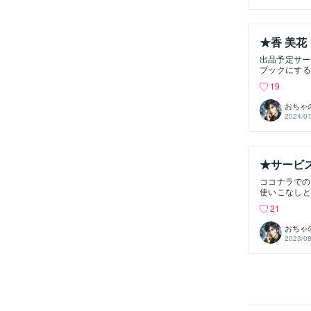
リーン再生や
_／
★香 美花
出品予定サー
ブックにする
香 美花／ 
19
＼カバー表裏
す。レイア
おちゃ
回、これらを
2024/01
メディアを追
★サービ
ココナラでの
使いこなしと
ビスの内容に
21
関することで
かもしれませ
おちゃ
ことかと思い
2023/08
実際にはそれ
ないのが現状
その思い出
か？旅先の思
のことを整理
はどうかと。
せん。そこで