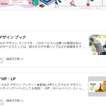
デザイン ブック
ルチ デザイン ブックです。このサービスには幾つか種類があり
のサービスとしては、紙カタログや紙パンフなどの紙媒体をマ
ン ブックにするサービス。プレゼン資料や販促資料などの各種ド
マルチ デザイン ブックにするサービス。になります。紙カタロ
などの紙媒体は、コンビニなどに設置してある機器でデジタル
のこ（御茶乃子祭々）
USBに保存できます。紙カタログ、紙パンフレット、プレゼン
/21
資料などの各種ドキュメントの原稿がデジタル形式である場合
変換したファイルをご準備ください。当方でも変換できます。／
の紙媒体／／カタログなどの選択／／デジタルスキャン／デジ
なればこのサービスでご対応できます。 マルチ デザイン ブッは
HP・LP
の追加も可能です。 ご本人以外の人にも閲覧してもらいたいと
すよね。会社のホームページやランディングページに配置すれ
をマルチ デザイン ブックへ！★新規にHPとしてマルチ デザイン
デザイン ブックを公開できます。Google検索されたり、閲覧数な
ンディングページとしても有効！（HP：ホームページ）といっ
きます。是非ともマルチ デザイン ブックを販促などにご活用下
。／ホームページ／／マルチ デザイン ブック／マルチ デザイン
ンからUSBにマルチ デザイン ブックをコピー保存して、それを
ームページと同様の表現ができます。いや、それ以上に表現力
パソコンでもまったく同じように閲覧できます。 コピーの回数
★マルチメディアな情報を配置できる。★ブックカバーのデザ
ません。 プレゼン、対面商談、営業活動、販促活動などにご活
のこ（御茶乃子祭々）
できる。★外部へのリンクを配置できる。★ページをめくって
ームページやデジタルデータなどを保存して作動させるサーバ
/22
★ブックスタイルなので閲覧者に興味と関心を喚起できる。★