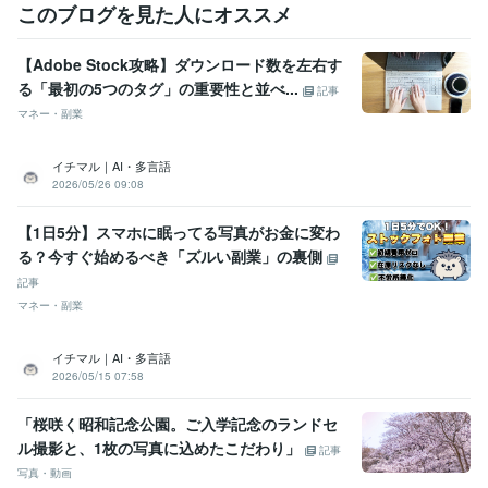
このブログを見た人にオススメ
【Adobe Stock攻略】ダウンロード数を左右す
る「最初の5つのタグ」の重要性と並べ...
記事
マネー・副業
イチマル｜AI・多言語
2026/05/26 09:08
【1日5分】スマホに眠ってる写真がお金に変わ
る？今すぐ始めるべき「ズルい副業」の裏側
記事
マネー・副業
イチマル｜AI・多言語
2026/05/15 07:58
「桜咲く昭和記念公園。ご入学記念のランドセ
ル撮影と、1枚の写真に込めたこだわり」
記事
写真・動画