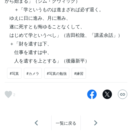
から始まる」（ジム・クウィック）
＋「学というものは進まざれば必ず退く。
ゆえに日に進み、月に漸み、
遂に死すとも悔ゆることなくして、
はじめて学というべし」（吉田松陰、「講孟余話」）
＋「財を遺すは下、
仕事を遺すは中、
人を遺すを上とする」（後藤新平）
#写真
#カメラ
#写真の勉強
#練習
2
一覧に戻る