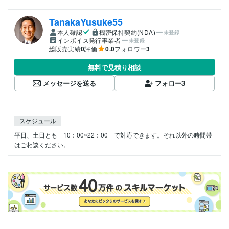
TanakaYusuke55
本人確認
機密保持契約(NDA)
未登録
インボイス発行事業者
未登録
総販売実績
0
評価
0.0
フォロワー
3
無料で見積り相談
メッセージを送る
フォロー
3
スケジュール
平日、土日とも　10：00~22：00　で対応できます。それ以外の時間帯
はご相談ください。