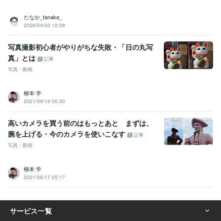
たなか_tanaka_
2026/04/02 12:38
写真撮影初心者がやりがちな失敗・「日の丸写
真」とは
記事
写真・動画
柳本 学
2021/09/16 05:30
高いカメラを買う前のはもっとあと まずは、
腕を上げる・今のカメラを使いこなす
記事
写真・動画
柳本 学
2021/09/17 05:17