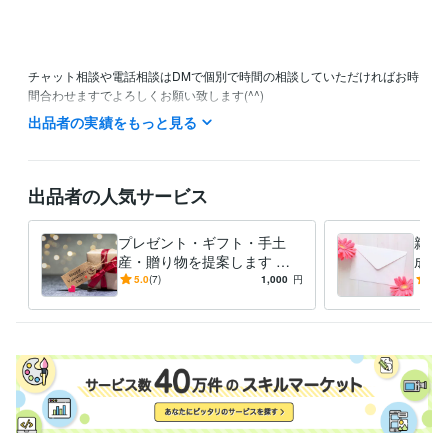
チャット相談や電話相談はDMで個別で時間の相談していただければお時
間合わせますでよろしくお願い致します(^^)

出品者の実績をもっと見る
主に平日の10:00〜15:00にお電話の待機しております。

土日祝日や深夜にも対応可能ですのでご相談ください。

ご予約・お問い合わせ24時間受付中です♪

出品者の人気サービス
【今すぐ相談可能】と表示されている時は

プレゼント・ギフト・手土
親か
購入後すぐにお電話、チャットできます。

産・贈り物を提案します セ
成・
ンスの良いプレゼント選び、
の心
5.0
(7)
1,000
円
4.0
離席中でも対応可能な場合もございます。

ギフトセレクト代行します♪
動さ
特にチャットは朝6:00〜18:00までいつでもご相談ください。

しょ
まずはお気軽にお問い合わせくださいませ♪

皆様からのメッセージお待ちしております(^^)
受賞歴
ココナラ初出品
ココナラ販売実績100件突破
資格・検定
ピアヘルパー
取得年 : 2009年