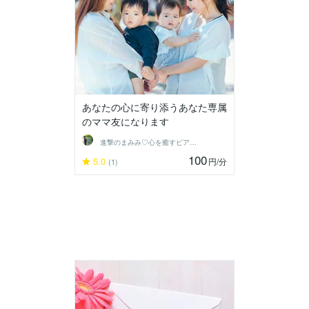
あなたの心に寄り添うあなた専属
のママ友になります
進撃のまみみ♡心を癒すピアヘルパー
100
5.0
円
/分
(1)