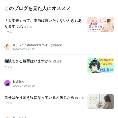
秘書検定準1級
取得年 : 2010年
このブログを見た人にオススメ
ことわざ検定5級
取得年 : 2019年
秘書技能検定準1級
取得年 : 2008年
「大丈夫」って、本当は言いたくないときもあ
得意分野
りますよね
告知
悩み相談・カウンセリング
愚痴聞き/お悩み相談/話し相手
コラム
人生相談
恋愛相談
電話相談
愚痴聞き
話し相手
悩み相談
恋愛
仕事
人間関係
ライティング・翻訳
手紙の作成・添削・校正
りょうこ＊看護師ママのほっと相談室
結婚式
家庭
手紙
サンタクロース
記念日
誕生日
小学校
2026/08/03 12:37
ファンレター
相談できる相手はいますか？
記事
コラム
彩波藍人
2026/07/20 15:08
自分ばかり聞き役になっていると感じたら
記事
コラム
泉 るちあ