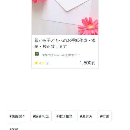
親から子どもへのお手紙作成・添
削・校正致します
進撃のまみみ♡心を癒すピアヘルパー
1,500
4.0
円
(2)
#愚痴聞き
#悩み相談
#電話相談
#夏休み
#宿題
#学校