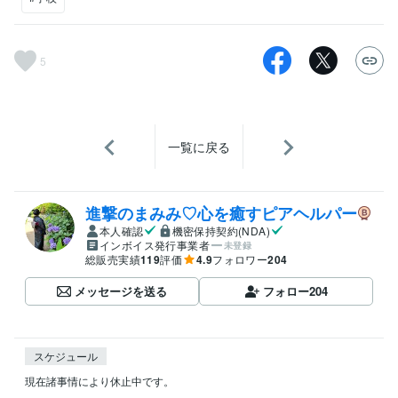
5
一覧に戻る
進撃のまみみ♡心を癒すピアヘルパー
本人確認
機密保持契約(NDA)
インボイス発行事業者
未登録
総販売実績
119
評価
4.9
フォロワー
204
メッセージを送る
フォロー
204
スケジュール
現在諸事情により休止中です。
