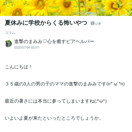
夏休みに学校からくる怖いやつ
記事
コラム
進撃のまみみ♡心を癒すピアヘルパー
2023/07/04 02:01
こんにちは！
３５歳の3人の男の子のママの進撃のまみみです(n*´ω`*n)
最近の暑さには本当に参ってしまいますね(;^ω^)
いよいよ夏が来たといったところでしょうか。