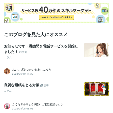
受賞歴
ココナラ初出品
ココナラ販売実績100件突破
資格・検定
ピアヘルパー
取得年 : 2009年
秘書検定準1級
取得年 : 2010年
このブログを見た人にオススメ
ことわざ検定5級
取得年 : 2019年
秘書技能検定準1級
取得年 : 2008年
お知らせです・愚痴聞き電話サービスを開始し
得意分野
ました！
告知
悩み相談・カウンセリング
愚痴聞き/お悩み相談/話し相手
コラム
人生相談
恋愛相談
電話相談
愚痴聞き
話し相手
悩み相談
恋愛
仕事
人間関係
ライティング・翻訳
手紙の作成・添削・校正
あいこꯁꯧあなたの心友しんゆう
結婚式
家庭
手紙
サンタクロース
記念日
誕生日
小学校
2026/05/19 11:39
ファンレター
良質な睡眠をとる対策
記事
コラム
さくらぎ☕りょう⛎癒やし電話相談サロン
2026/08/08 08:03