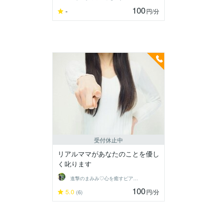
100
-
円
/分
受付休止中
リアルママがあなたのことを優し
く叱ります
進撃のまみみ♡心を癒すピアヘルパー
100
5.0
円
/分
(6)