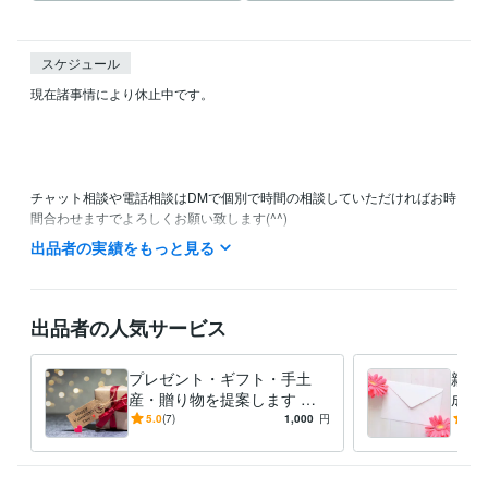
スケジュール
現在諸事情により休止中です。

チャット相談や電話相談はDMで個別で時間の相談していただければお時
間合わせますでよろしくお願い致します(^^)

出品者の実績をもっと見る
主に平日の10:00〜15:00にお電話の待機しております。

土日祝日や深夜にも対応可能ですのでご相談ください。

ご予約・お問い合わせ24時間受付中です♪

出品者の人気サービス
【今すぐ相談可能】と表示されている時は

プレゼント・ギフト・手土
親か
購入後すぐにお電話、チャットできます。

産・贈り物を提案します セ
成・
ンスの良いプレゼント選び、
の心
5.0
(7)
1,000
円
4.0
離席中でも対応可能な場合もございます。

ギフトセレクト代行します♪
動さ
特にチャットは朝6:00〜18:00までいつでもご相談ください。

しょ
まずはお気軽にお問い合わせくださいませ♪

皆様からのメッセージお待ちしております(^^)