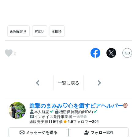
#愚痴聞き
#電話
#相談
2
一覧に戻る
進撃のまみみ♡心を癒すピアヘルパー
本人確認
機密保持契約(NDA)
インボイス発行事業者
未登録
総販売実績
119
評価
4.9
フォロワー
204
メッセージを送る
フォロー
204