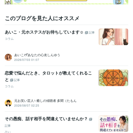
資格・検定
ピアヘルパー
取得年 : 2009年
秘書検定準1級
取得年 : 2010年
このブログを見た人にオススメ
ことわざ検定5級
取得年 : 2019年
秘書技能検定準1級
取得年 : 2008年
あいこ・元ホステスがお待ちしています☺️
記事
得意分野
コラム
悩み相談・カウンセリング
愚痴聞き/お悩み相談/話し相手
人生相談
恋愛相談
電話相談
愚痴聞き
話し相手
悩み相談
恋愛
仕事
人間関係
あいこꯁꯧあなたの心友しんゆう
ライティング・翻訳
手紙の作成・添削・校正
2026/07/03 01:07
結婚式
家庭
手紙
サンタクロース
記念日
誕生日
小学校
ファンレター
恋愛で悩んだとき、タロットが教えてくれるこ
と
記事
コラム
元お笑い芸人✨癒しの傾聴者 多聞（たもん
2026/08/07 02:25
その愚痴、話す相手を間違えていませんか？
記事
占い