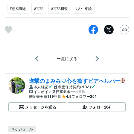
#愚痴聞き
#電話
#電話相談
#人生相談
7
一覧に戻る
進撃のまみみ♡心を癒すピアヘルパー
本人確認
機密保持契約(NDA)
インボイス発行事業者
未登録
総販売実績
119
評価
4.9
フォロワー
204
メッセージを送る
フォロー
204
スケジュール