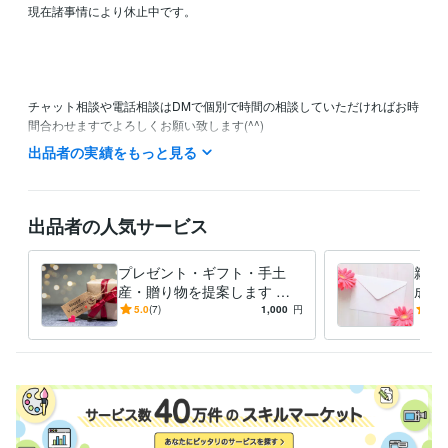
現在諸事情により休止中です。

チャット相談や電話相談はDMで個別で時間の相談していただければお時
間合わせますでよろしくお願い致します(^^)

出品者の実績をもっと見る
主に平日の10:00〜15:00にお電話の待機しております。

土日祝日や深夜にも対応可能ですのでご相談ください。

ご予約・お問い合わせ24時間受付中です♪

出品者の人気サービス
【今すぐ相談可能】と表示されている時は

プレゼント・ギフト・手土
親か
購入後すぐにお電話、チャットできます。

産・贈り物を提案します セ
成・
ンスの良いプレゼント選び、
の心
5.0
(7)
1,000
円
4.0
離席中でも対応可能な場合もございます。

ギフトセレクト代行します♪
動さ
特にチャットは朝6:00〜18:00までいつでもご相談ください。

しょ
まずはお気軽にお問い合わせくださいませ♪

皆様からのメッセージお待ちしております(^^)
受賞歴
ココナラ初出品
ココナラ販売実績100件突破