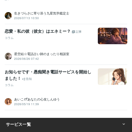
生きづらさに寄り添う九星気学鑑定士
2026/07/13 10:50
恋愛・私の彼（彼女）はエネミー？
記事
コラム
星空結☆電話占い師のまったり相談室
2026/06/26 07:42
お知らせです・愚痴聞き電話サービスを開始し
ました！
告知
コラム
あいこꯁꯧあなたの心友しんゆう
2026/05/19 11:39