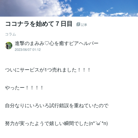
ココナラを始めて７日目
記事
コラム
進撃のまみみ♡心を癒すピアヘルパー
2023/06/07 01:12
ついにサービスが1つ売れました！！！
やったー！！！！
自分なりにいろいろ試行錯誤を重ねていたので
努力が実ったようで嬉しい瞬間でした(n*´ω`*n)