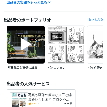
出品者の実績をもっと見る
受賞歴
1979年みのり書房の雑誌コミックアゲインで新人賞
出品者のポートフォリオ
もっと見る
得意分野
イラスト作成・漫画制作
線画でのイラストで地図などもやります
漫画 イラスト
デザイン制作
写真編集及び画像加工
写真編集及び画像加工
写真加工と画像の編集
パソコン占い
バイク好きな
出品者の人気サービス
写真や画像の簡単な加工と編
集をいたします ブログやホ
ームページなどにいかがでし
5.0
(1)
1,000
円