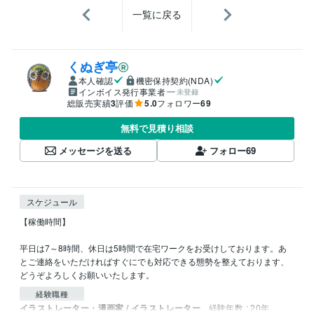
一覧に戻る
くぬぎ亭
本人確認
機密保持契約(NDA)
インボイス発行事業者
未登録
総販売実績
3
評価
5.0
フォロワー
69
無料で見積り相談
メッセージを送る
フォロー
69
スケジュール
【稼働時間】

平日は7～8時間、休日は5時間で在宅ワークをお受けしております。あ
とご連絡をいただければすぐにでも対応できる態勢を整えております、
経験職種
イラストレーター・漫画家 / イラストレーター
経験年数 : 20年