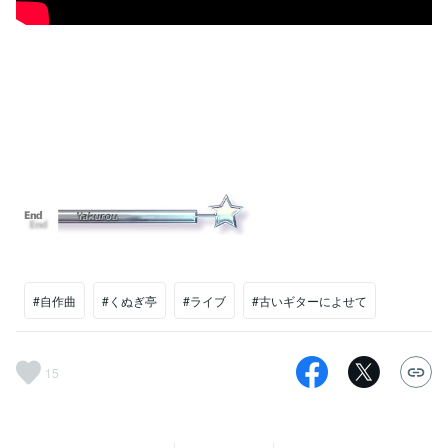
#自作曲
#くぬぎ亭
#ライブ
#古いギターによせて
15