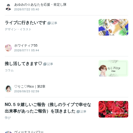
あゆみの☆あなたを応援・肯定し隊
2026/07/22 05:40
ライブに行きたいです
記事
デザイン・イラスト
ホワイティア55
2026/07/11 05:44
推し活してきます♡
記事
コラム
♡りこ♡Rico｜第2章
2026/06/23 02:59
NO.５９嬉しいご報告（推しのライブで幸せな
出来事があったご報告）を頂きました
記事
学び
ヴィーナス☆パワー