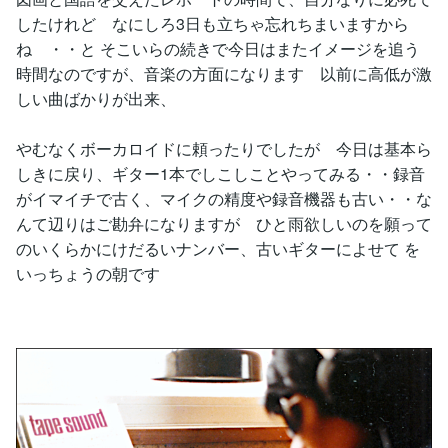
したけれど なにしろ3日も立ちゃ忘れちまいますから
ね ・・と そこいらの続きで今日はまたイメージを追う
時間なのですが、音楽の方面になります 以前に高低が激
しい曲ばかりが出来、
やむなくボーカロイドに頼ったりでしたが 今日は基本ら
しきに戻り、ギター1本でしこしことやってみる・・録音
がイマイチで古く、マイクの精度や録音機器も古い・・な
んて辺りはご勘弁になりますが ひと雨欲しいのを願って
のいくらかにけだるいナンバー、古いギターによせて を
いっちょうの朝です