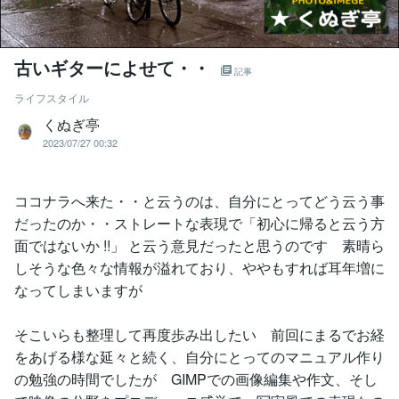
古いギターによせて・・
記事
ライフスタイル
くぬぎ亭
2023/07/27 00:32
ココナラへ来た・・と云うのは、自分にとってどう云う事
だったのか・・ストレートな表現で「初心に帰ると云う方
面ではないか !!」 と云う意見だったと思うのです 素晴ら
しそうな色々な情報が溢れており、ややもすれば耳年増に
なってしまいますが
そこいらも整理して再度歩み出したい 前回にまるでお経
をあげる様な延々と続く、自分にとってのマニュアル作り
の勉強の時間でしたが GIMPでの画像編集や作文、そし