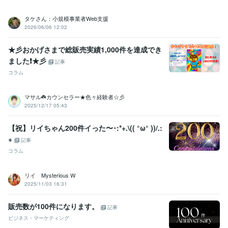
【取材】毎日新聞「保育士確保の課題について」
タケさん：小規模事業者Web支援
2026/06/06 12:02
ビジネス・クリエイティブツール
Excel:30年
PowerPoint:30年
Word:30年
ChatGPT:3年
Filmora:5年
Canva:3年
WordPress:20年
freee:2年
★彡おかげさまで総販売実績1,000件を達成でき
ました❗️★彡
記事
得意分野
コラム
コンサルティング・士業
エグゼクティブコーチ/経営コンサルタント
経営
起業
社長
コンサル
エグゼクティブコーチ
コーチング
経営コンサルタント
悩み
相談
マサル☘️カウンセラー★色々経験者☆彡
2025/12/17 05:43
【祝】リイちゃん200件イった〜･:*+.\(( °ω° ))/.:
+
記事
コラム
リイ Mysterious W
2025/11/03 16:31
販売数が100件になります。
記事
ビジネス・マーケティング