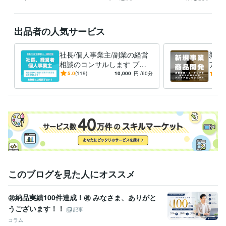
ライフスタイル・その他 / カウンセラー・コーチ
経験年数 : 5年
職歴
出品者の人気サービス
ベンチャー企業（専門商社） 営業職、企画職
1991年3月 ~ 2000年4
月
社長/個人事業主/副業の経営
新規
映画、映像コンテンツ製造販売 営業職
2000年6月 ~ 2002年2月
相談のコンサルします プロ
ア出
ベンチャー企業（人材サービス業・人材派遣・人材紹介）
2002年3
の経営コンサルタントが年商
経験
5.0
(119)
10,000
円
/60分
5.0
月 ~ 2008年2月
10億→70億の経験をお伝
なた
ベンチャー企業（人材サービス業・人材派遣・人材紹介・教育研修・
え！
現化
海外人材）
2008年3月 ~ 現在
中小経営者向けエグゼクティブコーチ/経営コンサルタント業
2023年
7月 ~ 現在
受賞歴
社員教育について/大阪中小企業経営者交流会
人材の採用と定着につ
いて/業界団体主催展示会
生き残る会社の人材採用戦略/業界団体セミ
ナー
看護師専門誌「潜在看護師の現場復帰について」
【取材】福祉
このブログを見た人にオススメ
系業界紙「人材の働きやすい環境」
【取材】日経新聞「人材サービ
ス業界の現状」
【取材】地方経済「地方における人材ビジネスにつ
いて」
【取材】福祉系業界紙「働きやすい環境つくり」
【取材】日
㊗️納品実績100件達成！㊗️ みなさま、ありがと
本経済新聞「待機児童問題について」
【取材】日本経済新聞「人材
うございます！！
記事
派遣の時給について」
【取材】日本経済新聞「人材派遣の時給高騰
コラム
について」
【取材】日本経済新聞「人材教育市場環境について」