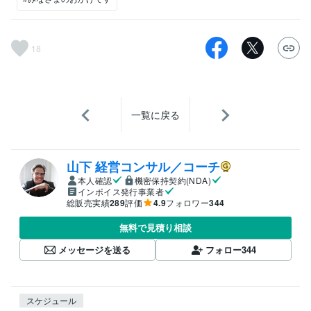
18
一覧に戻る
山下 経営コンサル／コーチ
本人確認
機密保持契約(NDA)
インボイス発行事業者
総販売実績
289
評価
4.9
フォロワー
344
無料で見積り相談
メッセージを送る
フォロー
344
スケジュール