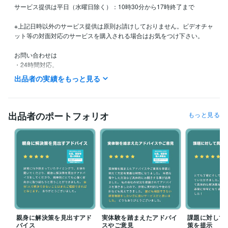
サービス提供は平日（水曜日除く）：10時30分から17時終了まで

※上記日時以外のサービス提供は原則お請けしておりません。ビデオチャ
ット等の対面対応のサービスを購入される場合はお気をつけ下さい。

お問い合わせは

・24時間対応。

・返信は随時対応（夜間、業務中は遅れる場合もございます）

出品者の実績をもっと見る
・土日祝日は翌営業日のお返事になる場合もございます。

※ご購入後に即日対応は基本的にご対応しておりませんので、別途日程調
整をお願いいたします。

出品者のポートフォリオ
もっと見る
◆キャンセルの対応について◆

連絡がつかない等の購入者様都合のキャンセルの場合は、サービス提供
日の翌日までにご連絡ください。ご連絡がいただけない際には、自動的
に料金を決済させていただく場合がございます。ご注意ください。
経験職種
マーケティング / デジタルマーケティング
経験年数 : 20年
営業 / 法人営業
経験年数 : 10年
コンサルタント / 経営コンサルタント
経験年数 : 3年
親身に解決策を見出すアド
実体験を踏まえたアドバイ
課題に対して
バイス
スやご意見
策を提示
経営・マネジメント / 経営者・CEO・COO
経験年数 : 15年