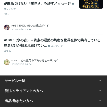
🌿白黒つけない「曖昧さ」を許すメッセージ
コンテンツ
占い
Keiji｜1000km歩いた通訳ガイド
2026/04/04 12:38
ASMR（水の音）＋終点の涅槃の均衡を世界全体で共有している​​
歴史だけが刻まれ続けてい...
コンテンツ
コラム
soran 心の重荷を下ろせるヒーリング
2026/02/16 06:04