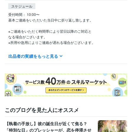
スケジュール
受付時間： 10:00〜

基本ご連絡をいただいた当日中に折り返し致します。

※ご連絡をいただく時間帯により翌日以降のご対応と

なる場合がございます。

※所用や急用によりご連絡が遅れる場合がございます。

ご迷惑をお掛け致しますが、ご理解の程何卒

出品者の実績をもっと見る
よろしくお願い致します。
得意分野
占い
遠隔ヒーリング
タロット占い
占い・スピリチュアル
遠隔ヒーリング
エネルギーワーク
タロットカード
癒しと笑顔
宇宙意識
レイキ
このブログを見た人にオススメ
【執着の手放し】彼の誕生日が近くて焦る？
「特別な日」のプレッシャーが、恋を停滞させ