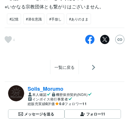
※いかなる宗教団体とも繋がりはございません。
#記憶
#潜在意識
#手放し
#ありのまま
4
一覧に戻る
Solis_Morumo
本人確認
機密保持契約(NDA)
インボイス発行事業者
総販売実績
0
評価
0.0
フォロワー
11
メッセージを送る
フォロー
11