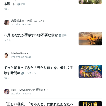
る理由...
記事
占い
恋愛鑑定士 ⁂ 美月（みつき）
2026/04/28 23:54
８月 あなたが手放すべき不要な信念
記事
コラム
Makiko Kurata
2026/08/07 08:51
ずっと背負ってきた「当たり前」を、優しく手
放す時間🌿
コンテンツ
占い
Keiji｜1000km歩いた通訳ガイド
2026/04/11 12:42
「正しい母親」「ちゃんと」に疲れたあなたへ