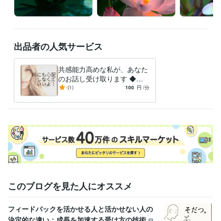
毎日、ランダム待機しております。

主には20時〜0時位です！

出品者の人気サービス
それ以外の場合は、直接メッセージを頂ければ、出来る限り対応させて
頂きます。

共感能力高めな私が、あなた
予約も受け付けていますので、メッセージで予約の旨を伝えて下さい。
のお話し受け取ります ◆全
資格・検定
てを伺う、あなたの相談パー
-
(1)
100
円
/分
普通自動車第一種免許取得
取得年 : 2006年
トナー◆
得意分野
悩み相談・カウンセリング
・対人関係・夫婦の悩み・性の悩み 
悩
み相談・恋愛相談・話し相手
恋愛・相談・話し相手
このブログを見た人にオススメ
フィードバックを活かせる人と活かせない人の
決定的な違い：成長を加速する受け方の技術