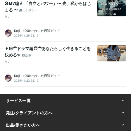
🎤MV編🎸 「自立とパワー」〜 光、私からはじ
まる 〜
コンテンツ
占い
Keiji｜1000km歩いた通訳ガイド
2025/11/26 23:19
👩🏻‍🦰ドラマ編🧑‍🦰あなたらしく生きることを
決める✨
記事
占い
Keiji｜1000km歩いた通訳ガイド
2025/11/22 22:12