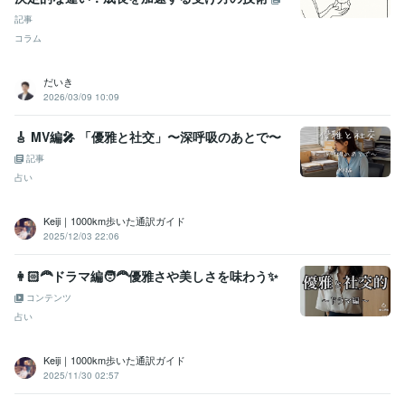
記事
コラム
だいき
2026/03/09 10:09
🎸 MV編🎤 「優雅と社交」〜深呼吸のあとで〜
記事
占い
Keiji｜1000km歩いた通訳ガイド
2025/12/03 22:06
👩🏻‍🦰ドラマ編🧑‍🦰優雅さや美しさを味わう✨
コンテンツ
占い
Keiji｜1000km歩いた通訳ガイド
2025/11/30 02:57