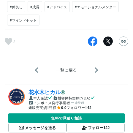
#仲良し
#成長
#アドバイス
#エモーショナルメンター
#マインドセット
8
一覧に戻る
花水木ヒカル
本人確認
機密保持契約(NDA)
インボイス発行事業者
未登録
総販売実績
1
評価
0.0
フォロワー
142
無料で見積り相談
メッセージを送る
フォロー
142