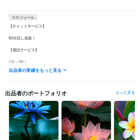
スケジュール
【チャットサービス】

60分話し放題！

【電話サービス】

1分～OK！

出品者の実績をもっと見る
いきなり購入することに抵抗のあるあなたへ!

まずは気軽にメッセージしてみて下さいね!

出品者のポートフォリオ
もっと見る
※ココナラの『通話アプリ』を使用して下さい。

スマートフォンの「ココナラアプリ」を起動しておかけ下さい。

「今すぐ相談可能」と表示されている時はいつでもお申込みいただけま
す。

電話の場合の対応時間帯は、基本的には
