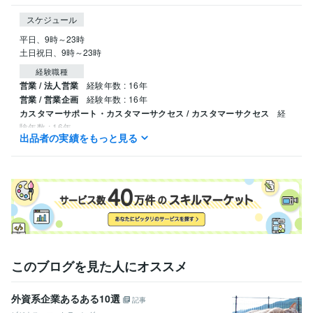
スケジュール
平日、9時～23時

土日祝日、9時～23時
経験職種
営業 / 法人営業
経験年数 : 16年
営業 / 営業企画
経験年数 : 16年
カスタマーサポート・カスタマーサクセス / カスタマーサクセス
経
験年数 : 16年
出品者の実績をもっと見る
経営・マネジメント / 経営企画・経営戦略
経験年数 : 10年
経営・マネジメント / 事業企画・事業開発
経験年数 : 5年
職歴
IFSジャパン株式会社
2024年6月 ~ 現在
Arai Parts of America, Inc.
2016年12月 ~ 2021年5月
得意分野
学習指導・資格・キャリア相談
Business Enablement
このブログを見た人にオススメ
学歴
University of California, Santa Barbara
2008年8月 ~ 2012年4月
外資系企業あるある10選
記事
語学力