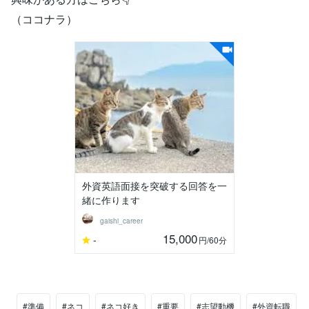
（ココナラ）
外資英語面接を突破する回答を一
緒に作ります
gaishi_career
15,000
-
円
/60分
#準備
#ネコ
#ネコ好き
#重要
#志望動機
#外資転職