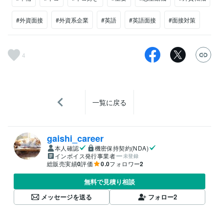
#外資面接
#外資系企業
#英語
#英語面接
#面接対策
4
一覧に戻る
gaishi_career
本人確認
機密保持契約(NDA)
インボイス発行事業者
未登録
総販売実績
0
評価
0.0
フォロワー
2
無料で見積り相談
メッセージを送る
フォロー
2