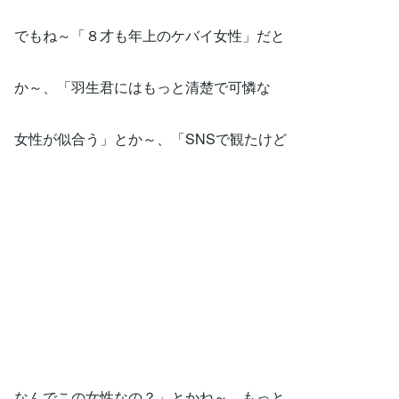
でもね～「８才も年上のケバイ女性」だと
か～、「羽生君にはもっと清楚で可憐な
女性が似合う」とか～、「SNSで観たけど
なんでこの女性なの？」とかね～、もっと