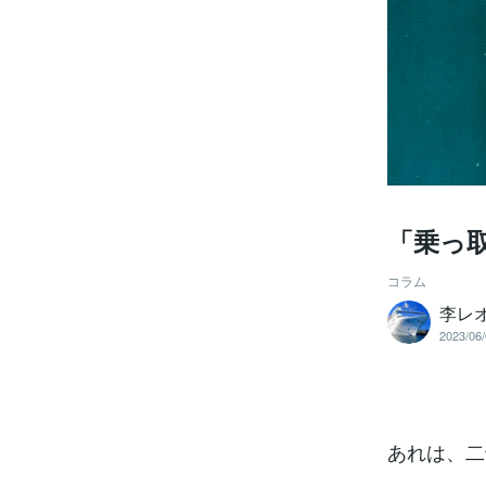
「乗っ
コラム
李レ
2023/06/
あれは、二