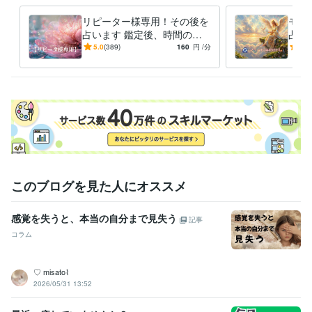
資格・検定
介護福祉士
取得年 : 2005年
リピーター様専用！その後を
モヤ
ケアマネジャー（介護支援専門員）
占います 鑑定後、時間の経
取得年 : 2007年
占い
過や状況の変化など、ご相談
ため
精神保健福祉士
取得年 : 2008年
5.0
(389)
160
円
/分
5.0
に応じます。
けま
保育士
取得年 : 2010年
社会福祉士
取得年 : 2011年
メンタルヘルスマネジメント検定
取得年 : 2017年
得意分野
占い
霊感タロット、オラクルカードなどの占い
現実的な相談、カウ
ンセリング
学歴
愛知学院大学
1990年3月 ~ 1994年2月
このブログを見た人にオススメ
感覚を失うと、本当の自分まで見失う
記事
コラム
‎‪♡ ‬misato⌇
2026/05/31 13:52