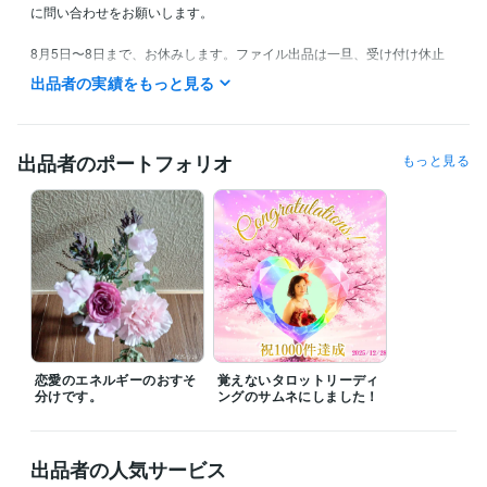
に問い合わせをお願いします。

8月5日〜8日まで、お休みします。ファイル出品は一旦、受け付け休止
にしますが、その後、復活予定です。この期間は電話鑑定もお休みしま
出品者の実績をもっと見る
す。

深夜待機は基本的に水曜日と金曜日です。月、火、水、金は、日中の鑑
定は出来ません。御了承ください。

出品者のポートフォリオ
もっと見る
以前同様、深夜帯の鑑定希望の方は、少なくとも前々日までのご予約を
お願いします。寝ている間にメールをいただいても、対応できません。
ご了承ください。

※予約の方は、翌日を含め、第三希望まで、お願いします。待機時間内で
の予約をお願いしております。
職歴
とある自治体
2010年3月 ~ 2024年11月
恋愛のエネルギーのおすそ
覚えないタロットリーディ
受賞歴
分けです。
ングのサムネにしました！
ココナラ　プラチナランクイン
ココナラ販売数100件
ココナラ販売
数300件
ココナラ販売数500件
ココナラ　認定占い師
ココナラ販売
数800件
ココナラ販売件数1000件
出品者の人気サービス