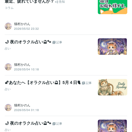
最近、疲れていませんか？
告知
コラム
猫村かのん
2026/05/02 23:32
🌙 夜のオラクル占い🔮🐾
記事
占い
猫村かのん
2026/05/04 10:18
🌠あなたへ【オラクル占い🔮】5月４日🐈
記事
占い
猫村かのん
2026/05/04 01:18
🌙 夜のオラクル占い🔮🐾
記事
占い