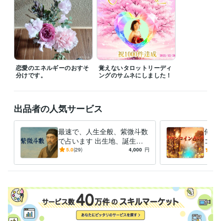
ご了承ください。

※予約の方は、翌日を含め、第三希望まで、お願いします。待機時間内で
の予約をお願いしております。
職歴
とある自治体
2010年3月 ~ 2024年11月
恋愛のエネルギーのおすそ
覚えないタロットリーディ
受賞歴
分けです。
ングのサムネにしました！
ココナラ　プラチナランクイン
ココナラ販売数100件
ココナラ販売
数300件
ココナラ販売数500件
ココナラ　認定占い師
ココナラ販売
数800件
ココナラ販売件数1000件
出品者の人気サービス
資格・検定
介護福祉士
取得年 : 2005年
最速で、人生全般、紫微斗数
何で
ケアマネジャー（介護支援専門員）
で占います 出生地、誕生
取得年 : 2007年
コイ
日、出生時間がわかる方、人
問だ
精神保健福祉士
取得年 : 2008年
5.0
(29)
4,000
円
5.0
生全般を占います。
鑑定
保育士
取得年 : 2010年
社会福祉士
取得年 : 2011年
メンタルヘルスマネジメント検定
取得年 : 2017年
得意分野
占い
霊感タロット、オラクルカードなどの占い
現実的な相談、カウ
ンセリング