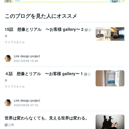
学歴
愛知学院大学
1990年3月 ~ 1994年2月
このブログを見た人にオススメ
15話 想像とリアル 〜お客様 gallery〜 2
記
事
ライフスタイル
Link design project
2021/03/08 15:39
４話 想像とリアル 〜お客様 gallery〜 1
記
事
ライフスタイル
Link design project
2020/09/09 07:19
世界は変わらなくても、見える世界は変わる。
記事