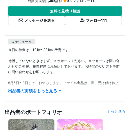
総販売実績
1,305
評価
5.0
フォロワー
111
無料で見積り相談
メッセージを送る
フォロー
111
スケジュール
今日の待機は、19時〜23時の予定です。

待機していないときはまず、メッセージください。メッセージは問い合
わせやご挨拶、報告程度にお願いしております。お時間のない方も事前
に問い合わせをお願いします。

8月5日〜8日まで、お休みします。ファイル出品は一旦、受け付け休止
にしますが、その後、復活予定です。この期間は電話鑑定もお休みしま
出品者の実績をもっと見る
す。

深夜待機は基本的に水曜日と金曜日です。月、火、水、金は、日中の鑑
定は出来ません。御了承ください。

出品者のポートフォリオ
もっと見る
以前同様、深夜帯の鑑定希望の方は、少なくとも前々日までのご予約を
お願いします。寝ている間にメールをいただいても、対応できません。