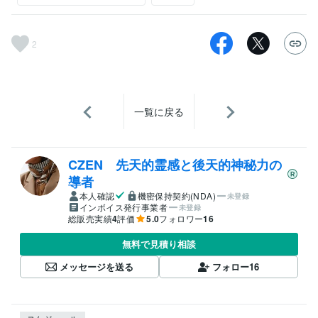
2
一覧に戻る
CZEN 先天的霊感と後天的神秘力の
導者
本人確認
機密保持契約(NDA)
未登録
インボイス発行事業者
未登録
総販売実績
4
評価
5.0
フォロワー
16
無料で見積り相談
メッセージを送る
フォロー
16