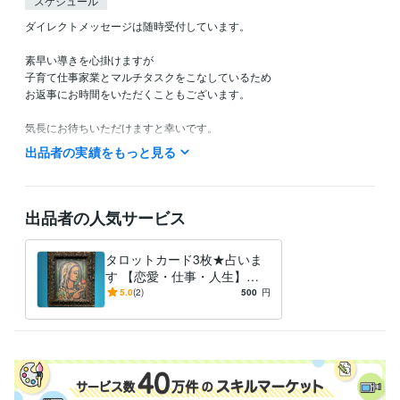
スケジュール
ダイレクトメッセージは随時受付しています。

素早い導きを心掛けますが

子育て仕事家業とマルチタスクをこなしているため

お返事にお時間をいただくこともございます。

気長にお待ちいただけますと幸いです。

ご縁に感謝。

出品者の実績をもっと見る
どうぞ宜しくお願いいたします。
出品者の人気サービス
タロットカード3枚★占いま
す 【恋愛・仕事・人生】過
去・現在・未来の流れをリー
5.0
(2)
500
円
ディング