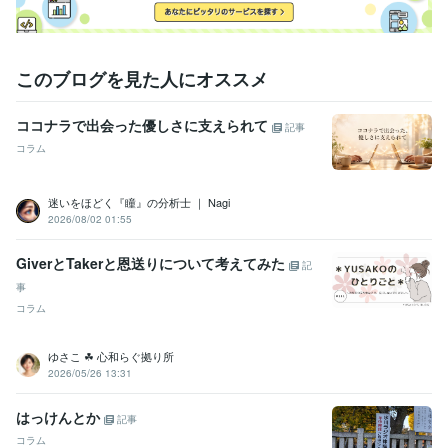
このブログを見た人にオススメ
ココナラで出会った優しさに支えられて
記事
コラム
迷いをほどく『瞳』の分析士 ｜ Nagi
2026/08/02 01:55
GiverとTakerと恩送りについて考えてみた
記
事
コラム
ゆさこ ☘ 心和らぐ拠り所
2026/05/26 13:31
はっけんとか
記事
コラム