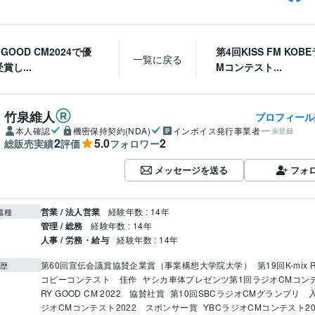
 GOOD CM2024で優
第4回KISS FM KOB
一覧に戻る
賞し...
Mコンテスト...
竹泉維人
プロフィール
本人確認
機密保持契約(NDA)
インボイス発行事業者
未登録
2
5.0
2
総販売実績
評価
フォロワー
メッセージを送る
フォ
営業 / 法人営業
経験年数 : 14年
職種
管理 / 総務
経験年数 : 14年
人事 / 労務・給与
経験年数 : 14年
第60回宣伝会議賞協賛企業賞（事業構想大学院大学）
第19回K-mix R
歴
コピーコンテスト　佳作
ヤシカ車体プレゼンツ第1回ラジオCMコン
RY GOOD CM 2022　協賛社賞
第10回SBCラジオCMグランプリ　
ジオCMコンテスト2022　スポンサー賞
YBCラジオCMコンテスト2