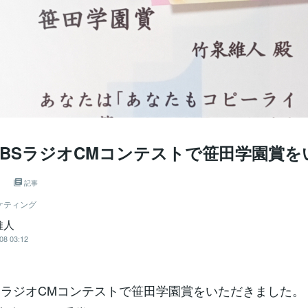
SBSラジオCMコンテストで笹田学園賞
。
記事
ケティング
維人
08 03:12
BSラジオCMコンテストで笹田学園賞をいただきました。