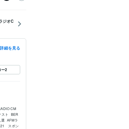
EラジオC
詳細を見る
ロー
2
ADIO CM 
テスト
BER
入選
AFMラ
021　スポン