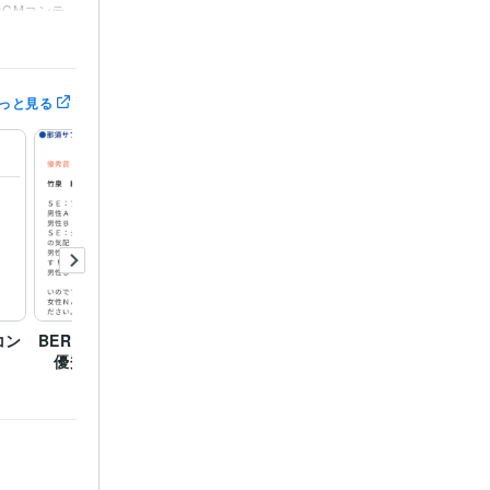
ジオCMコンテ
審査員特別賞
文コンクー
宿市キャッチ
化放送　第1
っと見る
　協賛社賞
第
CMグランプ
コン
BERRY GOOD CM2024
第12回SBCラジオCMグ
KNB
優秀賞
ランプリ 優秀賞
2024