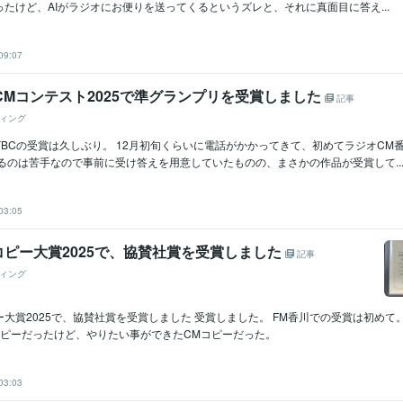
たけど、AIがラジオにお便りを送ってくるというズレと、それに真面目に答え...
09:07
CMコンテスト2025で準グランプリを受賞しました
記事
ィング
BCの受賞は久しぶり。 12月初旬くらいに電話がかかってきて、初めてラジオCM
るのは苦手なので事前に受け答えを用意していたものの、まさかの作品が受賞して..
03:05
コピー大賞2025で、協賛社賞を受賞しました
記事
ィング
ー大賞2025で、協賛社賞を受賞しました 受賞しました。 FM香川での受賞は初めて。
コピーだったけど、やりたい事ができたCMコピーだった。
03:03