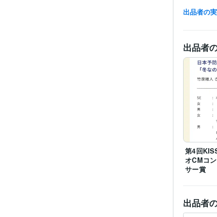
出品者の
出品者
資格・
得意
第4回KIS
学
オCMコ
サー賞
出品者