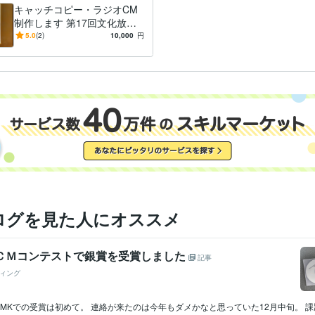
キャッチコピー・ラジオCM
制作します 第17回文化放送
ラジオCMコンテスト等受賞
5.0
(2)
10,000
円
多数
ログを見た人にオススメ
オＣＭコンテストで銀賞を受賞しました
記事
ィング
MKでの受賞は初めて。 連絡が来たのは今年もダメかなと思っていた12月中旬。 課