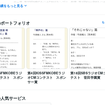
サー賞
第32回MBCラジオCMグランプリ　銅賞
第1回Kiss FMラ
実績をもっと見る
スト　スポンサー賞
BSNラジオCMグランプリ2021 グランプリ・
第15回SBSラジオＣＭコンクール　協賛社賞
第7回大人の読書感想
ル　優秀賞
第6回大人の読書感想文コンクール　優秀賞・特別賞
指
コピー　優秀賞
BERRY GOOD CM　2023　グランプリ・優秀賞
文
のポートフォリオ
も
7回ラジオCMコンテスト　優秀賞
KNBラジオCMコンテスト2024
20回K-mix RADIO CM コピーコンテスト　佳作
第12回SBCラジオ
リ　入選・協賛社賞
日商簿記検定1級
取得年 : 2017年
検定
ライティング・翻訳
広告コピー・ラジオCM
分野
広告
学習指導・資格・キャリア相談
読書感想文
読書
出版
添削
校正
熊本大学
2006年3月 ~ 2010年2月
SFMKOBEラジ
歴
第4回KISSFMKOBEラジ
第18回SBSラジオCM
ンテスト スポン
オCMコンテスト スポン
テスト 笹田学園賞
サー賞
の人気サービス