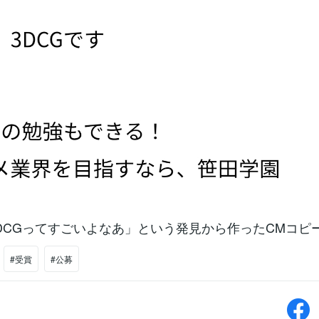
DCGってすごいよなあ」という発見から作ったCMコピ
#受賞
#公募