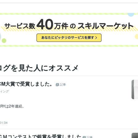
ログを見た人にオススメ
YCM大賞で受賞しました。
記事
ィング
RYは2年連続。
01:34
オＣＭコンテストで銀賞を受賞しました
記事