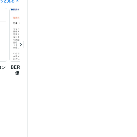
っと見る
　協賛社賞
第
CMグランプ
コン
BERRY GOOD CM2024
第12回SBCラジオCMグ
KNB
優秀賞
ランプリ 優秀賞
2024