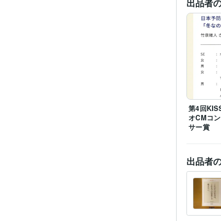
出品者
資格・
得意
第4回KIS
学
オCMコ
サー賞
出品者