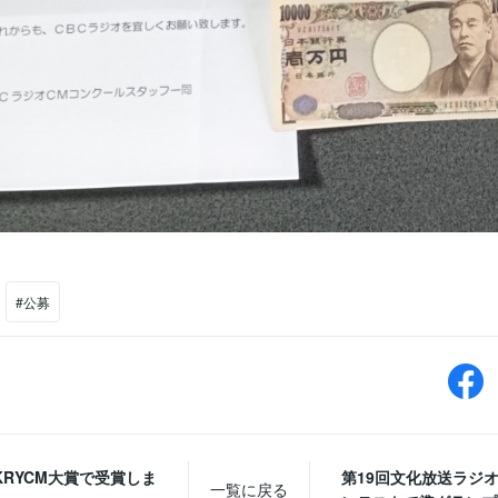
#公募
KRYCM大賞で受賞しま
第19回文化放送ラジ
一覧に戻る