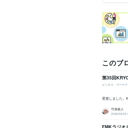
このブ
第35回KR
ビジネス・マーケテ
受賞しました。K
竹泉維人
2026/03/03 
FMKラジ