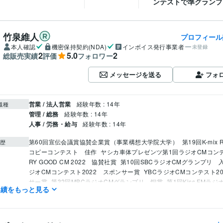
ンテストで準グランプリ
竹泉維人
プロフィール
本人確認
機密保持契約(NDA)
インボイス発行事業者
未登録
2
5.0
2
総販売実績
評価
フォロワー
メッセージを送る
フォ
営業 / 法人営業
経験年数 : 14年
職種
管理 / 総務
経験年数 : 14年
人事 / 労務・給与
経験年数 : 14年
第60回宣伝会議賞協賛企業賞（事業構想大学院大学）
第19回K-mix R
歴
コピーコンテスト　佳作
ヤシカ車体プレゼンツ第1回ラジオCMコン
RY GOOD CM 2022　協賛社賞
第10回SBCラジオCMグランプリ　
ジオCMコンテスト2022　スポンサー賞
YBCラジオCMコンテスト2
サー賞
第32回MBCラジオCMグランプリ　銅賞
第1回Kiss FMラ
実績をもっと見る
スト　スポンサー賞
BSNラジオCMグランプリ2021 グランプリ・
第15回SBSラジオＣＭコンクール　協賛社賞
第7回大人の読書感想
ル　優秀賞
第6回大人の読書感想文コンクール　優秀賞・特別賞
指
コピー　優秀賞
BERRY GOOD CM　2023　グランプリ・優秀賞
文