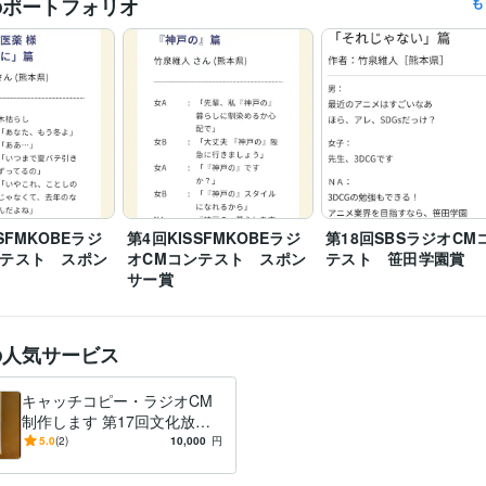
のポートフォリオ
も
7回ラジオCMコンテスト　優秀賞
KNBラジオCMコンテスト2024
20回K-mix RADIO CM コピーコンテスト　佳作
第12回SBCラジオ
リ　入選・協賛社賞
日商簿記検定1級
取得年 : 2017年
検定
ライティング・翻訳
広告コピー・ラジオCM
分野
広告
学習指導・資格・キャリア相談
読書感想文
読書
出版
添削
校正
熊本大学
2006年3月 ~ 2010年2月
SFMKOBEラジ
歴
第4回KISSFMKOBEラジ
第18回SBSラジオCM
ンテスト スポン
オCMコンテスト スポン
テスト 笹田学園賞
サー賞
の人気サービス
キャッチコピー・ラジオCM
制作します 第17回文化放送
ラジオCMコンテスト等受賞
5.0
(2)
10,000
円
多数