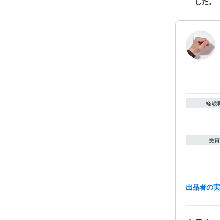
した。
経験
受賞
出品者の