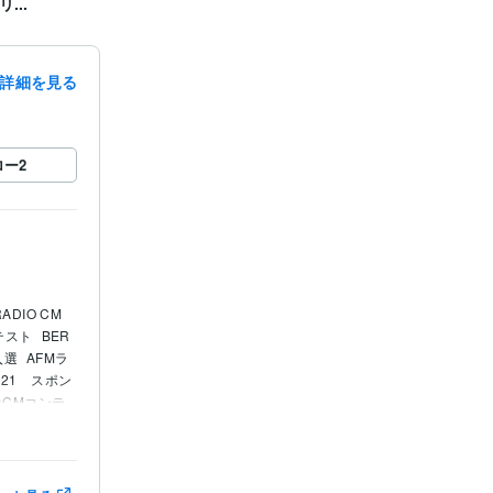
...
詳細を見る
ロー
2
ADIO CM 
テスト
BER
入選
AFMラ
021　スポン
ジオCMコンテ
審査員特別賞
文コンクー
宿市キャッチ
化放送　第1