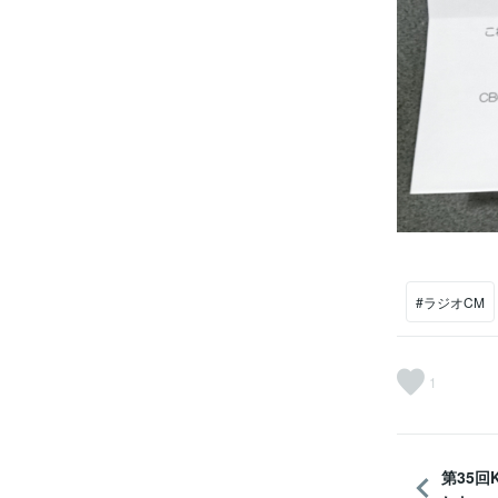
#ラジオCM
1
第35回