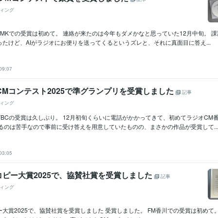
ィング
MKでの受賞は初めて。 連絡が来たのは今年もダメかなと思っていた12月中旬。 課
たけど、AIがラジオにお便りを送ってくるというズレと、それに真面目に答え...
09:07
CMコンテスト2025で準グランプリを受賞しました
記事
ィング
BCの受賞は久しぶり。 12月初旬くらいに電話がかかってきて、初めてラジオCM
るのは苦手なので事前に受け答えを用意していたものの、まさかの作品が受賞して..
03:05
コピー大賞2025で、協賛社賞を受賞しました
記事
ィング
ー大賞2025で、協賛社賞を受賞しました 受賞しました。 FM香川での受賞は初めて。