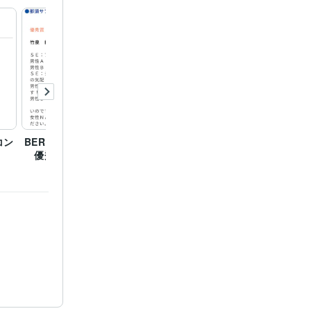
　協賛社賞
第
CMグランプ
コン
BERRY GOOD CM2024
第12回SBCラジオCMグ
KNB
優秀賞
ランプリ 優秀賞
2024