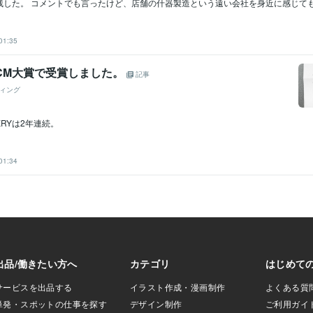
した。 コメントでも言ったけど、店舗の什器製造という遠い会社を身近に感じてもら
01:35
YCM大賞で受賞しました。
記事
ィング
RYは2年連続。
01:34