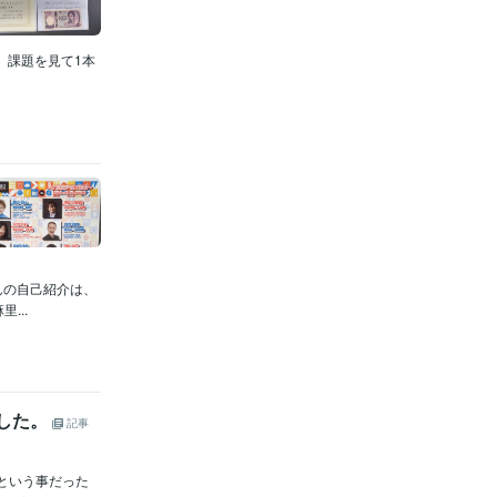
 課題を見て1本
んの自己紹介は、
...
ました。
記事
という事だった