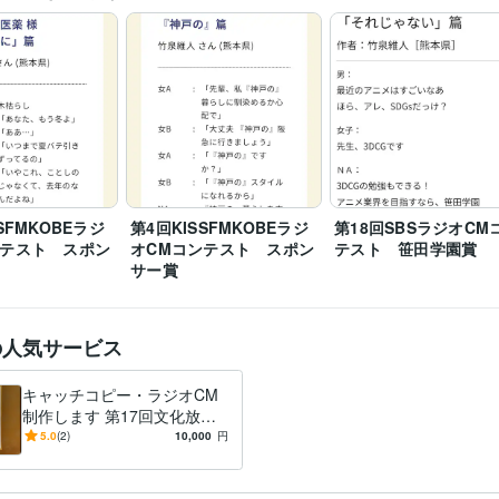
7回ラジオCMコンテスト　優秀賞
KNBラジオCMコンテスト2024
20回K-mix RADIO CM コピーコンテスト　佳作
第12回SBCラジオ
リ　入選・協賛社賞
日商簿記検定1級
取得年 : 2017年
検定
ライティング・翻訳
広告コピー・ラジオCM
分野
広告
学習指導・資格・キャリア相談
読書感想文
読書
出版
添削
校正
熊本大学
2006年3月 ~ 2010年2月
SFMKOBEラジ
歴
第4回KISSFMKOBEラジ
第18回SBSラジオCM
ンテスト スポン
オCMコンテスト スポン
テスト 笹田学園賞
サー賞
の人気サービス
キャッチコピー・ラジオCM
制作します 第17回文化放送
ラジオCMコンテスト等受賞
5.0
(2)
10,000
円
多数