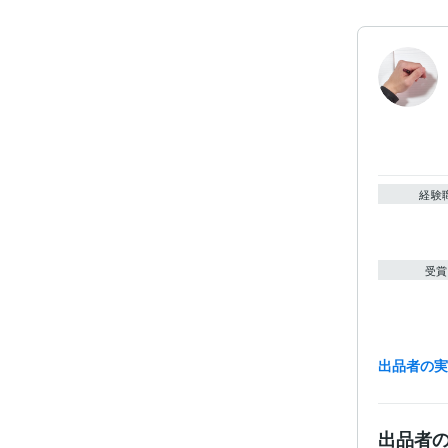
経験
受賞
出品者の
出品者