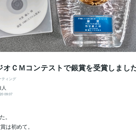
ラジオＣＭコンテストで銀賞を受賞しまし
ケティング
維人
20 09:07
た。
受賞は初めて。