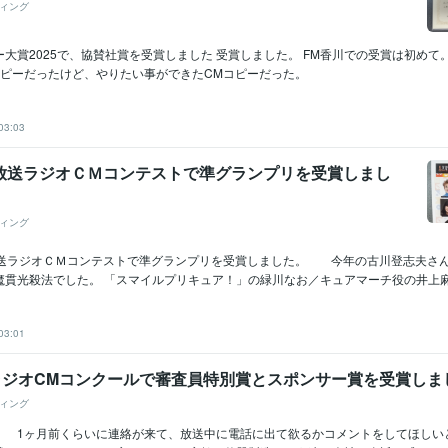
ィング
ー大賞2025で、協賛社賞を受賞しました 受賞しました。 FM香川での受賞は初めて。
コピーだったけど、やりたい事ができたCMコピーだった。
03:03
化放送ラジオＣＭコンテストで準グランプリを受賞しまし
ィング
送ラジオＣＭコンテストで準グランプリを受賞しました。 今年の古川登志夫さ
貫光殺法でした。 「スマイルプリキュア！」の緑川なお／キュアマーチ役の井上麻里
03:01
CラジオCMコンクールで審査員特別賞とスポンサー賞を受賞し
ィング
 1ヶ月前くらいに連絡が来て、放送中に電話に出て欲るかコメントをしてほしい