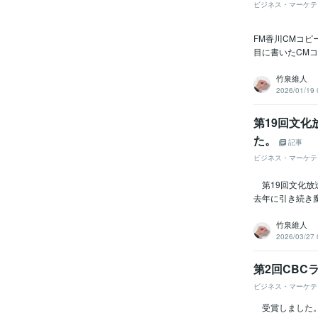
ビジネス・マーケテ
FM香川CMコピ
目に書いたCM
竹泉維人
2026/01/19 
第19回文
た。
記事
ビジネス・マーケテ
第19回文化放
去年に引き続き魔
竹泉維人
2026/03/27 
第2回CB
ビジネス・マーケテ
受賞しました。