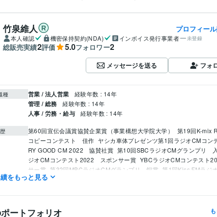
竹泉維人
プロフィール
本人確認
機密保持契約(NDA)
インボイス発行事業者
未登録
2
5.0
2
総販売実績
評価
フォロワー
メッセージを送る
フォ
営業 / 法人営業
経験年数 : 14年
職種
管理 / 総務
経験年数 : 14年
人事 / 労務・給与
経験年数 : 14年
第60回宣伝会議賞協賛企業賞（事業構想大学院大学）
第19回K-mix R
歴
コピーコンテスト　佳作
ヤシカ車体プレゼンツ第1回ラジオCMコン
RY GOOD CM 2022　協賛社賞
第10回SBCラジオCMグランプリ　
ジオCMコンテスト2022　スポンサー賞
YBCラジオCMコンテスト2
サー賞
第32回MBCラジオCMグランプリ　銅賞
第1回Kiss FMラ
実績をもっと見る
スト　スポンサー賞
BSNラジオCMグランプリ2021 グランプリ・
第15回SBSラジオＣＭコンクール　協賛社賞
第7回大人の読書感想
ル　優秀賞
第6回大人の読書感想文コンクール　優秀賞・特別賞
指
コピー　優秀賞
BERRY GOOD CM　2023　グランプリ・優秀賞
文
のポートフォリオ
も