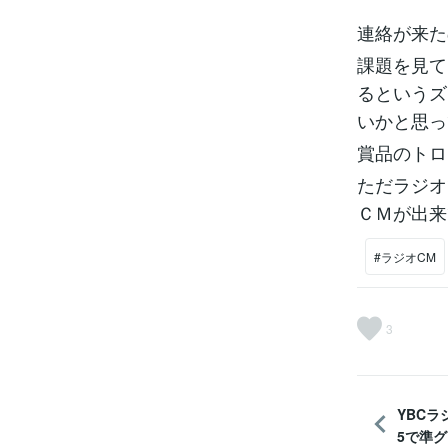
連絡が来た
課題を見て
るというズ
いかと思っ
賞品のトロ
ただラジオ
ＣＭが出来
#ラジオCM
3
YBCラ
5で準グ