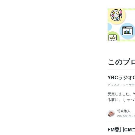
このブ
YBCラジオ
ビジネス・マーケテ
受賞しました。Y
る事に。 しゃべ
竹泉維人
2026/01/19 
FM香川CM