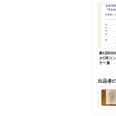
資格・
得意
第4回KIS
学
オCMコ
サー賞
出品者