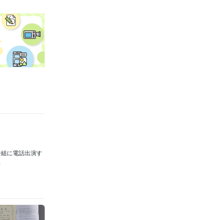
番組に電話出演す
.