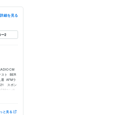
詳細を見る
ロー
2
ADIO CM 
テスト
BER
入選
AFMラ
021　スポン
ジオCMコンテ
審査員特別賞
文コンクー
宿市キャッチ
化放送　第1
っと見る