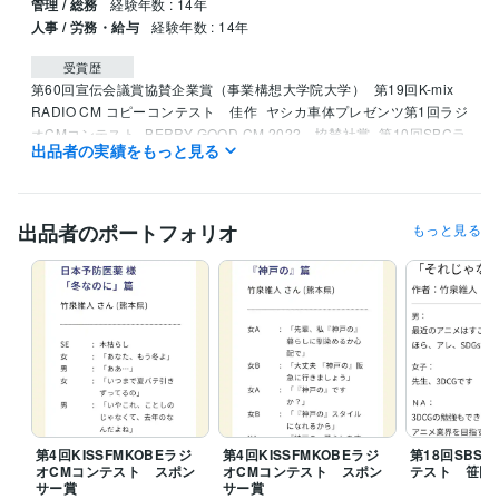
管理 / 総務
経験年数 : 14年
人事 / 労務・給与
経験年数 : 14年
受賞歴
第60回宣伝会議賞協賛企業賞（事業構想大学院大学）
第19回K-mix 
RADIO CM コピーコンテスト　佳作
ヤシカ車体プレゼンツ第1回ラジ
オCMコンテスト
BERRY GOOD CM 2022　協賛社賞
第10回SBCラ
出品者の実績をもっと見る
ジオCMグランプリ　入選
AFMラジオCMコンテスト2022　スポンサ
ー賞
YBCラジオCMコンテスト2021　スポンサー賞
第32回MBCラ
ジオCMグランプリ　銅賞
第1回Kiss FMラジオCMコンテスト　スポ
ンサー賞
BSNラジオCMグランプリ2021 グランプリ・審査員特別
出品者のポートフォリオ
もっと見る
賞
第15回SBSラジオＣＭコンクール　協賛社賞
第7回大人の読書感
想文コンクール　優秀賞
第6回大人の読書感想文コンクール　優秀
賞・特別賞
指宿市キャッチコピー　優秀賞
BERRY GOOD CM　20
23　グランプリ・優秀賞
文化放送　第17回ラジオCMコンテスト　
優秀賞
KNBラジオCMコンテスト2024　協賛社賞
第20回K-mix RA
DIO CM コピーコンテスト　佳作
第12回SBCラジオCMグランプリ　
入選・協賛社賞
資格・検定
日商簿記検定1級
取得年 : 2017年
第4回KISSFMKOBEラジ
第4回KISSFMKOBEラジ
第18回SBS
オCMコンテスト スポン
オCMコンテスト スポン
テスト 笹田
得意分野
サー賞
サー賞