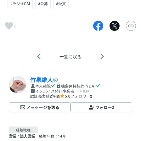
#ラジオCM
#公募
#受賞
0
一覧に戻る
竹泉維人
本人確認
機密保持契約(NDA)
インボイス発行事業者
未登録
総販売実績
2
評価
5.0
フォロワー
2
メッセージを送る
フォロー
2
経験職種
営業 / 法人営業
経験年数 : 14年