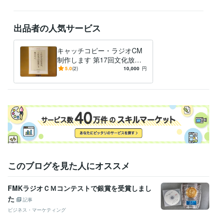
ライティング・翻訳
広告コピー・ラジオCM
広告
学習指導・資格・キャリア相談
読書感想文
出品者の人気サービス
読書
出版
添削
校正
学歴
キャッチコピー・ラジオCM
熊本大学
2006年3月 ~ 2010年2月
制作します 第17回文化放送
ラジオCMコンテスト等受賞
5.0
(2)
10,000
円
多数
このブログを見た人にオススメ
FMKラジオＣＭコンテストで銀賞を受賞しまし
た
記事
ビジネス・マーケティング