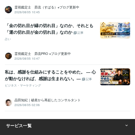
メンタルヘルスケア
ヒーリング
リーディング
霊視鑑定士 昴流（すばる）※ブログ更新中
占い
数秘術、カード
エネルギーワーク
2026/08/05 10:45
占い
ライトワーカー
レイキ
ダウジング
「金の切れ目が縁の切れ目」なのか、それとも
「運の切れ目が金の切れ目」なのか
記事
占い
霊視鑑定士 昴流PRO ※ブログ更新中
2026/08/05 10:47
私は、感謝を仕組みにすることをやめた。 ― 心
が動かなければ、感謝は生まれない。―
記事
ビジネス・マーケティング
品田知紀｜破産から再起したコンサルタント
2026/08/05 02:06