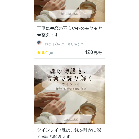
丁寧に❤️恋の不安や心のモヤモヤ
❤️整えます
おと ｜心の声に寄り添うセラピスト
120
5.0
円
/分
(8)
ツインレイ⭐️魂のご縁を静かに深
く⭐️読み解きます