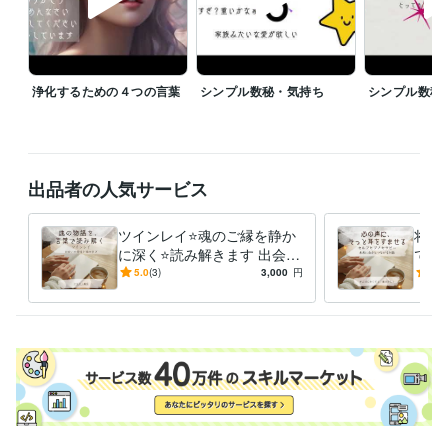
ご予約枠について

落ち着いて対話をしたい方のために、

事前予約もお受けしています。

浄化するための４つの言葉
シンプル数秘・気持ち
シンプル数秘
基本は夜のお時間でのご案内となりますが、

日程によってはお昼のお時間でも調整可能です。

ご希望の方はご購入後、トークルームにて

出品者の人気サービス
・第1希望

・第2希望

・第3希望

ツインレイ⭐️魂のご縁を静か
将来
を【00分／30分】単位でお知らせください。

に深く⭐️読み解きます 出会い
で思
の意味と魂の学びを、やさし
理に
5.0
(3)
3,000
円
4.9
確認後、ご返信いたします。

い文章でお伝えします
ち止
す。
お願い

落ち着いた対話を大切にしているため、

状況によってはすぐにお応えできない場合もあります。

その点、あらかじめご了承ください。
