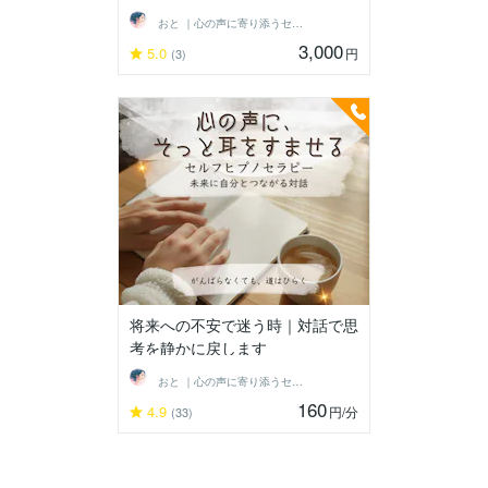
おと ｜心の声に寄り添うセラピスト
3,000
5.0
円
(3)
将来への不安で迷う時｜対話で思
考を静かに戻します
おと ｜心の声に寄り添うセラピスト
160
4.9
円
/分
(33)