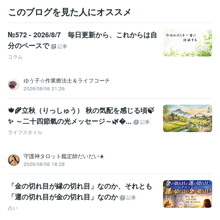
必要なときに、

このブログを見た人にオススメ
安心して立ち寄れる場所でありたいと思っています。

もし今がそのタイミングでしたら、

№572 - 2026/8/7 毎日更新から、これからは自
分のペースで
記事
経験職種
コラム
ライフスタイル・その他 / 占い師
経験年数 : 5年
ライフスタイル・その他 / 講師・インストラクター
経験年数 : 10年
ゆう子☆作業療法士＆ライフコーチ
ライフスタイル・その他 / スタイリスト
経験年数 : 8年
2026/08/06 21:26
ライフスタイル・その他 / マッサージ師・セラピスト
経験年数 : 18
年
🍁🌾立秋（りっしゅう） 秋の気配を感じる頃🍃
✨ ～二十四節氣の光メッセージ～🌿...
受賞歴
記事
チョットした出会いで、人生は好転する！
波動干渉と口癖共振実験
ライフスタイル
ココナラデビューしました。
守護神タロット鑑定師だいだい☀️
資格・検定
2026/08/06 18:28
整体師
取得年 : 2005年
カラーセラピスト
取得年 : 2011年
「金の切れ目が縁の切れ目」なのか、それとも
家族療法カウンセラー
取得年 : 2011年
「運の切れ目が金の切れ目」なのか
記事
得意分野
占い
悩み相談・カウンセリング
コミニケーション、ヒーリング