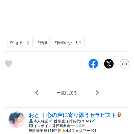
#生きること
#感謝
#後悔のない人生
3
一覧に戻る
おと ｜心の声に寄り添うセラピスト
本人確認
機密保持契約(NDA)
インボイス発行事業者
未登録
総販売実績
146
評価
4.9
フォロワー
103