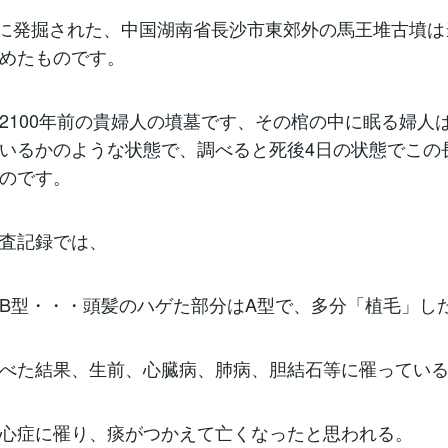
1月に発掘された、中国湖南省長沙市東郊外の馬王堆古墳
めたものです。
2100年前の貴婦人の墳墓です、その棺の中に眠る婦人
いるかのような状態で、調べると死後4日の状態でこの
のです。
査記録では、
B型・・・頭髪のハゲた部分はA型で、多分「植毛」し
べた結果、生前、心臓病、肺病、胆結石等に罹ってい
心症に罹り、痰がつかえて亡くなったと思われる。