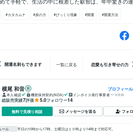
めて手軽で、生活の中に根差した叡智は、年中驚きの
#カタカムナ
#炭の力
#びっくり現象
#開運
#開運方法
開運名刺もできます
一覧に戻る
恋愛も引き寄せの力
横尾 和音
プロフィール
本人確認
機密保持契約(NDA)
インボイス発行事業者
未登録
7
5.0
14
総販売実績
評価
フォロワー
メッセージを送る
フォ
無料で見積り相談
ュール
平日の10時から17時、土曜日は１０時より14時まで対応可。