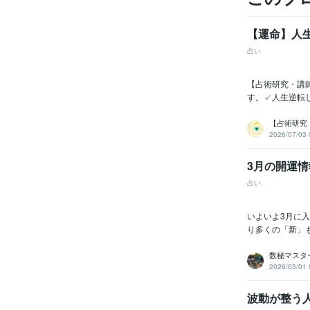
【運命】人
占い
【占術研究・講
す。✓人生逆転
【占術研究
2026/07/03 
3月の開運
占い
いよいよ3月に
り多くの「新
数秘マスターu
2026/03/01 
波動が整う