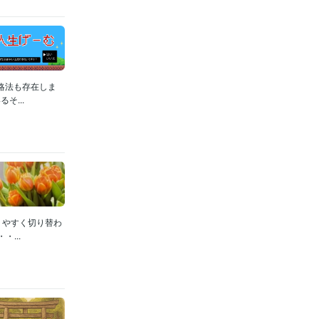
略法も存在しま
...
りやすく切り替わ
...