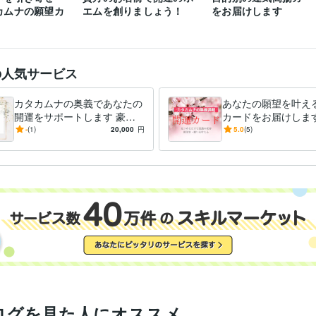
カムナの願望カ
エムを創りましょう！
をお届けします
の人気サービス
カタカムナの奥義であなたの
あなたの願望を叶え
開運をサポートします 豪華
カードをお届けします
なプレゼントと解説で、開運
たを望みや願望に沿
-
(1)
20,000
円
5.0
(5)
のメカニズムが身につきます
的にあったカードを
さい
ログを見た人にオススメ