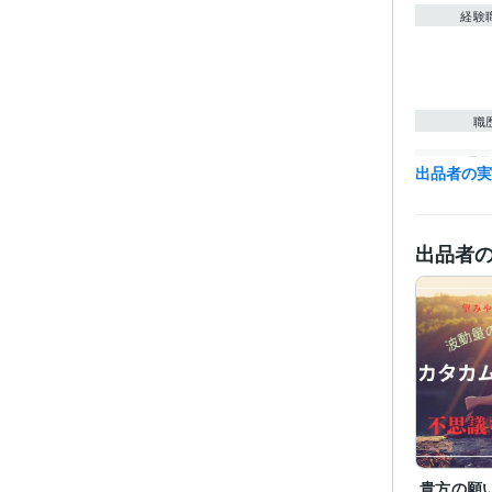
経験
職
受賞
出品者の
資格・
出品者
得意
学
語学
貴方の願