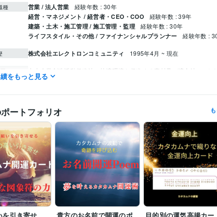
営業 / 法人営業
経験年数 : 30年
職種
経営・マネジメント / 経営者・CEO・COO
経験年数 : 39年
建築・土木・施工管理 / 施工管理・監理
経験年数 : 30年
ライフスタイル・その他 / ファイナンシャルプランナー
経験年数 : 3
株式会社エレクトロンコミュニティ
1995年4月 ~ 現在
歴
中小企業創造活動促進法（快適環境を促進する素材及び適合法）
カ
歴
実績をもっと見る
座、イヤシロチ化講座
ファイナンシャルプランナー
取得年 : 1997年
検定
防災士
取得年 : 2018年
のポートフォリオ
も
相続士
取得年 : 2018年
住まい・美容・生活相談
開運のコンサルタント、開運グッズの販売
分野
住まい・美容・生活相談
環境のイヤシロチ化
九州産業大学
1975年3月 ~ 1980年2月
歴
英語
日常会話レベル
力
いを引き寄せ
貴方のお名前で開運のポ
目的別の運気高揚カー