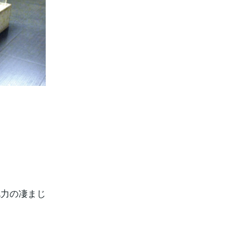
化力の凄まじ