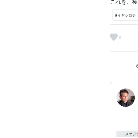
これを、極
#イヤシロチ
6
スケジ