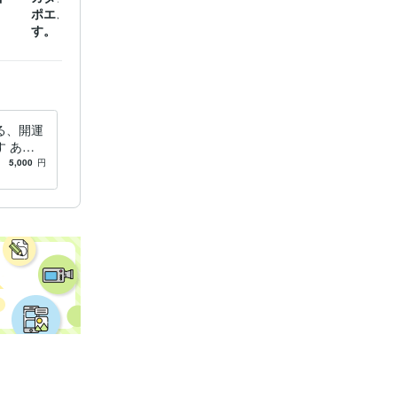
ポエムの意味を解説しま
分析します。開運の大き
にして
す。
な柱になります。
ましょ
る、開運
 あな
って、目
5,000
円
お選び下