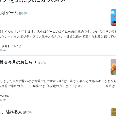
生はゲーム
記事
師】イルミナtiと申します。人生はゲームのように分岐の連続です。だからこその攻
したい✓もっとポジティブに人生をとらえたい✓運命は自分で変えられると信じているそ
・講師】イルミナti
02:04
情報＆今月のお知らせ
告知
入りました☆彡皆様いかがお過ごしですか？3月は、冬から春へとエネルギーがわか
」も目前で節目の月。 数秘では「4安定の月」といいます。 今月は・・
rara
07:04
人、乱れる人
記事