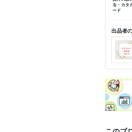
る・カタ
ード
出品者
このブ