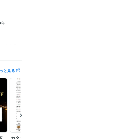
0年
タカムナ講
っと見る
ド
カタカムナで作った開運
お名前を、カタカムナで
お名前