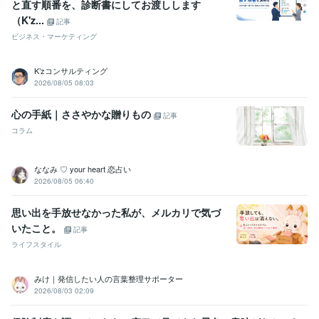
と直す順番を、診断書にしてお渡しします
（K'z...
記事
ビジネス・マーケティング
K’zコンサルティング
2026/08/05 08:03
心の手紙｜ささやかな贈りもの
記事
コラム
ななみ ♡ your heart 恋占い
2026/08/05 06:40
思い出を手放せなかった私が、メルカリで気づ
いたこと。
記事
ライフスタイル
みけ｜発信したい人の言葉整理サポーター
2026/08/03 02:09