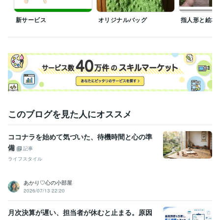
やりがい
シングルマザー
住まい・美容・生活相談
編みぐるみ制作
ニット小物制作
編み物
ニット
オリジナルグッズ
小物
新サービス
オリジナルバッグ
指人形と絵本
このブログを見た人にオススメ
ココナラを始めて気づいた、待機時間と心の準
備
記事
ライフスタイル
あかり♡心の小部屋
2026/07/13 22:20
月次決算が遅い、担当者が休むと止まる。原因