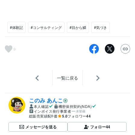
#体験記
#コンサルティング
#目から鱗
#気づき
9
一覧に戻る
このみ あんこ
本人確認
機密保持契約(NDA)
インボイス発行事業者
未登録
総販売実績
5
評価
5.0
フォロワー
44
メッセージを送る
フォロー
44