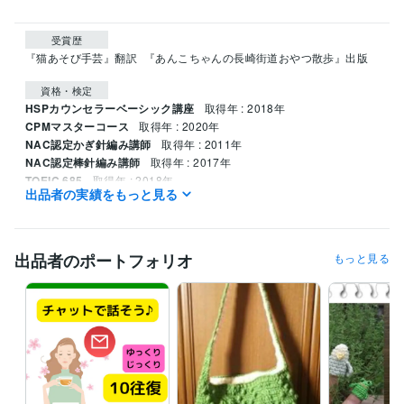
受賞歴
『猫あそび手芸』翻訳
『あんこちゃんの長崎街道おやつ散歩』出版
資格・検定
HSPカウンセラーベーシック講座
取得年 : 2018年
CPMマスターコース
取得年 : 2020年
NAC認定かぎ針編み講師
取得年 : 2011年
NAC認定棒針編み講師
取得年 : 2017年
TOEIC 685
取得年 : 2018年
出品者の実績をもっと見る
実用フランス語検定３級
取得年 : 1993年
実用英語検定２級
取得年 : 2010年
食品衛生責任者
取得年 : 2017年
普通自動車第一種免許
取得年 : 1994年
出品者のポートフォリオ
もっと見る
実用イタリア語検定5級
取得年 : 2005年
日本語文書処理（ワープロ）技能検定3級
取得年 : 1992年
得意分野
悩み相談・カウンセリング
HSPの悩み
コミュ障の悩み
仕事が決ま
らない、続かないことの悩み
やりがいを見つけたい
シングルマザ
ー、子育ての悩み
話し相手
悩み相談
愚痴聞き
hsp
人間関係
子育て
コミュ障