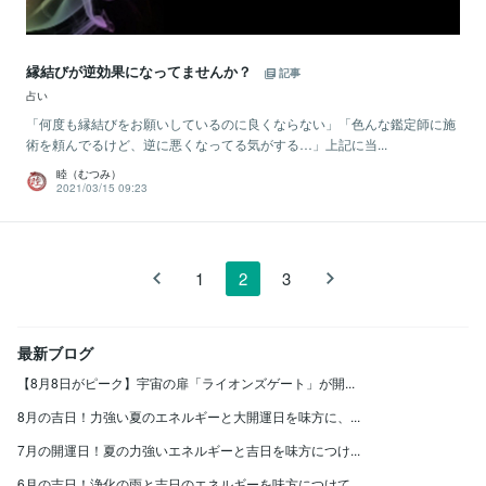
縁結びが逆効果になってませんか？
記事
占い
「何度も縁結びをお願いしているのに良くならない」「色んな鑑定師に施
術を頼んでるけど、逆に悪くなってる気がする…」上記に当...
睦（むつみ）
2021/03/15 09:23
1
2
3
最新ブログ
【8月8日がピーク】宇宙の扉「ライオンズゲート」が開...
8月の吉日！力強い夏のエネルギーと大開運日を味方に、...
7月の開運日！夏の力強いエネルギーと吉日を味方につけ...
6月の吉日！浄化の雨と吉日のエネルギーを味方につけて...