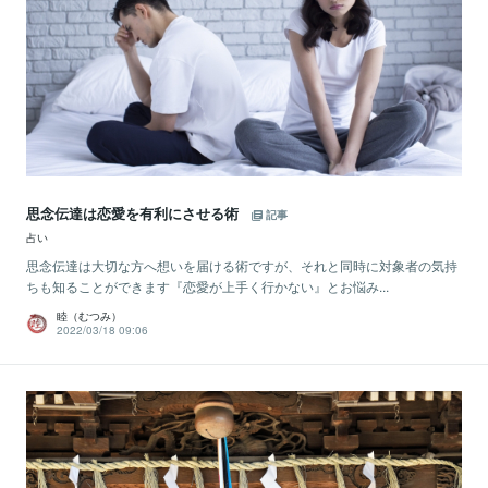
思念伝達は恋愛を有利にさせる術
記事
占い
思念伝達は大切な方へ想いを届ける術ですが、それと同時に対象者の気持
ちも知ることができます『恋愛が上手く行かない』とお悩み...
睦（むつみ）
2022/03/18 09:06