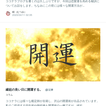
ココナラブログを書くのは久しぶりですが、今回は恋愛運を高める秘訣に
ついてお話をします。ちなみにこの世には様々な開運方法が...
睦（むつみ）
2023/04/11 02:35
縁起の良い日に開運する。
記事
コラム
ココナラには様々な鑑定師が在籍し、沢山の開運術が出品されています。
私のご提供する回生術や御祈祷も開運術の一種ですが、縁起...