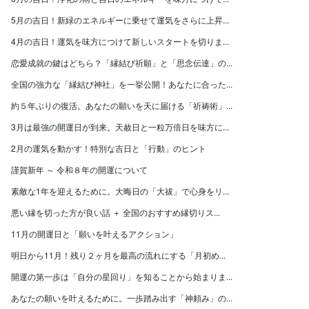
5月の吉日！新緑のエネルギーに乗せて運気をさらに上昇...
4月の吉日！運気を味方につけて新しいスタートを切りま...
恋愛成就の鍵はどちら？「縁結び祈願」と「思念伝達」の...
全国の強力な「縁結び神社」を一挙公開！あなたに合った...
約５年ぶりの復活。あなたの願いを天に届ける「祈祷術」...
3月は最強の開運日が到来。天赦日と一粒万倍日を味方に...
2月の運気を動かす！特別な吉日と「行動」のヒント
謹賀新年 ～ 令和８年の開運について
素敵な1年を迎えるために。大晦日の「大祓」で心身をリ...
悪い縁を切った方が良い話 ＋ 全国のおすすめ縁切りス...
11月の開運日と「願いを叶えるアクション」
明日から11月！残り２ヶ月を最高の流れにする「月初め...
開運の第一歩は「自分の星回り」を知ることから始まりま...
あなたの願いを叶えるために。一歩踏み出す「神頼み」の...