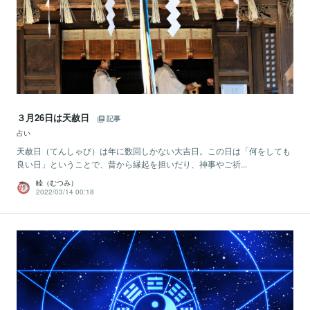
３月26日は天赦日
記事
占い
天赦日（てんしゃび）は年に数回しかない大吉日。この日は「何をしても
良い日」ということで、昔から縁起を担いだり、神事やご祈...
睦（むつみ）
2022/03/14 00:18