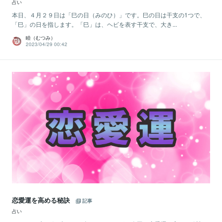
占い
本日、４月２９日は「巳の日（みのひ）」です。巳の日は干支の1つで、
「巳」の日を指します。「巳」は、ヘビを表す干支で、大き...
睦（むつみ）
2023/04/29 00:42
恋愛運を高める秘訣
記事
占い