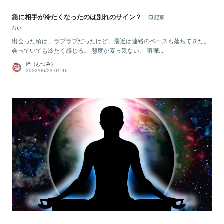
急に相手が冷たくなったのは別れのサイン？
記事
占い
出会った頃は、ラブラブだったけど、最近は連絡のペースも落ちてきた。
会っていても冷たく感じる。 態度が素っ気ない。 喧嘩...
睦（むつみ）
2023/06/23 01:46