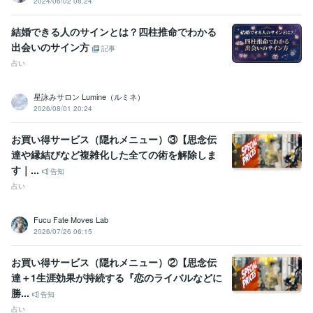
2024/06/02 08:24
結婚できる人のサインとは？四柱推命でわかる
出会いのサイン方
記事
占い
星詠みサロン Lumine（ルミネ）
2026/08/01 20:24
お買い得サービス（隠れメニュー）③【思念伝
達や縁結びなど複雑化した全ての術を解除しま
す｜...
告知
占い
Fucu Fate Moves Lab
2026/07/26 06:15
お買い得サービス（隠れメニュー）②【思念伝
達＋1生涯効果が持続する『恋のライバルなどに
勝...
告知
占い