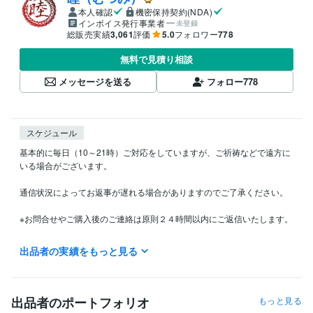
本人確認
機密保持契約(NDA)
インボイス発行事業者
未登録
総販売実績
3,061
評価
5.0
フォロワー
778
無料で見積り相談
メッセージを送る
フォロー
778
スケジュール
基本的に毎日（10～21時）ご対応をしていますが、ご祈祷などで遠方に
いる場合がございます。

通信状況によってお返事が遅れる場合がありますのでご了承ください。

※お問合せやご購入後のご連絡は原則２４時間以内にご返信いたします。

出品者の実績をもっと見る
得意分野
占い
思念伝達
回生術
片思い
復縁
思念伝達
開運
金運
出品者のポートフォリオ
もっと見る