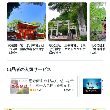
武蔵国一宮「氷川神社」は
秩父三社「三峯神社」は狼
日光の隠れパ
占い師・霊能力者も注目す
が守護するヤマトタケル所
「滝尾神社」
る神社
縁の神社
つ地
出品者の人気サービス
思念伝達で縁結び、想いを伝
今ま
え、相手の気持ちを視ます
は必
片思いの成就・復縁・関係修
２０
5.0
(525)
5,000
円
5.0
復・同性愛・複雑な恋愛を応
恋愛
援します
運ア