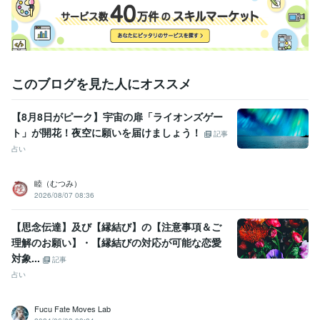
このブログを見た人にオススメ
【8月8日がピーク】宇宙の扉「ライオンズゲー
ト」が開花！夜空に願いを届けましょう！
記事
占い
睦（むつみ）
2026/08/07 08:36
【思念伝達】及び【縁結び】の【注意事項＆ご
理解のお願い】・【縁結びの対応が可能な恋愛
対象...
記事
占い
Fucu Fate Moves Lab