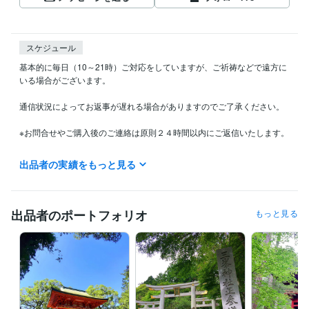
スケジュール
基本的に毎日（10～21時）ご対応をしていますが、ご祈祷などで遠方に
いる場合がございます。

通信状況によってお返事が遅れる場合がありますのでご了承ください。

※お問合せやご購入後のご連絡は原則２４時間以内にご返信いたします。

出品者の実績をもっと見る
得意分野
占い
思念伝達
回生術
片思い
復縁
思念伝達
開運
金運
出品者のポートフォリオ
もっと見る