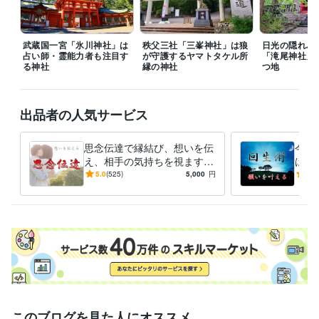
武蔵国一宮「氷川神社」は
秩父三社「三峯神社」は狼
日光の隠れパ
占い師・霊能力者も注目す
が守護するヤマトタケル所
「滝尾神社」
る神社
縁の神社
つ地
出品者の人気サービス
思念伝達で縁結び、想いを伝
今ま
え、相手の気持ちを視ます
は必
片思いの成就・復縁・関係修
２０
5.0
(525)
5,000
円
5.0
復・同性愛・複雑な恋愛を応
恋愛
援します
運ア
このブログを見た人にオススメ