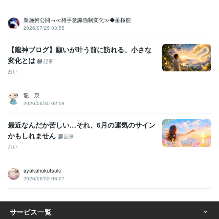
新施術公開→≪相手意識強制変化≫◆星桜龍
2026/07/25 03:55
【龍神ブログ】願いが叶う前に訪れる、小さな
変化とは
記事
占い
龍 泉
2026/06/30 02:59
最近なんだか苦しい…それ、6月の運気のサイン
かもしれません
記事
占い
ayakahukutsuki
2026/06/02 06:07