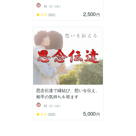
睦（むつみ）
2,500
5.0
円
(322)
思念伝達で縁結び、想いを伝え、
相手の気持ちを視ます
睦（むつみ）
5,000
5.0
円
(525)