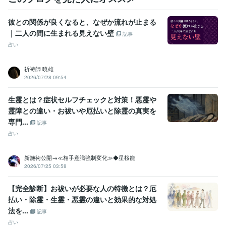
彼との関係が良くなると、なぜか流れが止まる
｜二人の間に生まれる見えない壁
記事
占い
祈祷師 暁雄
2026/07/28 09:54
生霊とは？症状セルフチェックと対策！悪霊や
霊障との違い・お祓いや厄払いと除霊の真実を
専門...
記事
占い
新施術公開→≪相手意識強制変化≫◆星桜龍
2026/07/25 03:58
【完全診断】お祓いが必要な人の特徴とは？厄
払い・除霊・生霊・悪霊の違いと効果的な対処
法を...
記事
占い