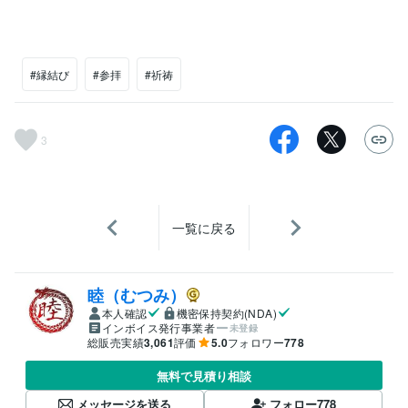
#縁結び
#参拝
#祈祷
3
一覧に戻る
睦（むつみ）
本人確認
機密保持契約(NDA)
インボイス発行事業者
未登録
総販売実績
3,061
評価
5.0
フォロワー
778
無料で見積り相談
メッセージを送る
フォロー
778