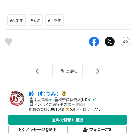
#恋愛運
#金運
#仕事運
5
一覧に戻る
睦（むつみ）
本人確認
機密保持契約(NDA)
インボイス発行事業者
未登録
総販売実績
3,061
評価
5.0
フォロワー
778
無料で見積り相談
メッセージを送る
フォロー
778