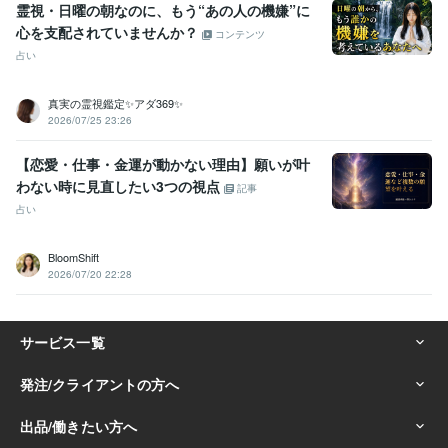
霊視・日曜の朝なのに、もう“あの人の機嫌”に
心を支配されていませんか？
コンテンツ
占い
真実の霊視鑑定✨アダ369✨
2026/07/25 23:26
【恋愛・仕事・金運が動かない理由】願いが叶
わない時に見直したい3つの視点
記事
占い
BloomShift
2026/07/20 22:28