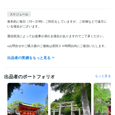
スケジュール
基本的に毎日（10～21時）ご対応をしていますが、ご祈祷などで遠方に
いる場合がございます。

通信状況によってお返事が遅れる場合がありますのでご了承ください。

※お問合せやご購入後のご連絡は原則２４時間以内にご返信いたします。

出品者の実績をもっと見る
得意分野
占い
思念伝達
回生術
片思い
復縁
思念伝達
開運
金運
出品者のポートフォリオ
もっと見る