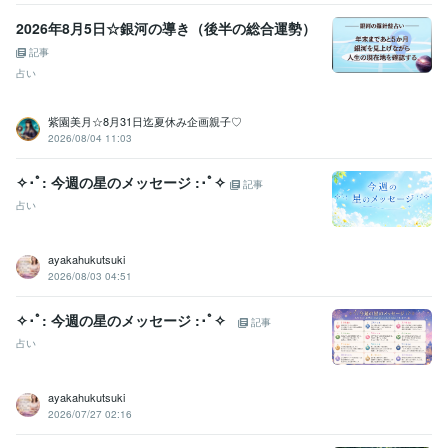
2026年8月5日☆銀河の導き（後半の総合運勢）
記事
占い
紫園美月☆8月31日迄夏休み企画親子♡
2026/08/04 11:03
✧･ﾟ: 今週の星のメッセージ :･ﾟ✧
記事
占い
ayakahukutsuki
2026/08/03 04:51
✧･ﾟ: 今週の星のメッセージ :･ﾟ✧
記事
占い
ayakahukutsuki
2026/07/27 02:16