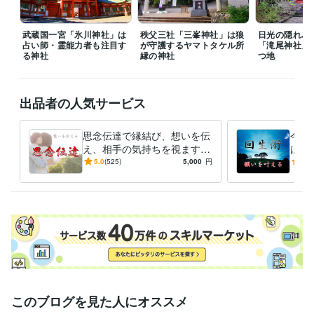
武蔵国一宮「氷川神社」は
秩父三社「三峯神社」は狼
日光の隠れパ
占い師・霊能力者も注目す
が守護するヤマトタケル所
「滝尾神社」
る神社
縁の神社
つ地
出品者の人気サービス
思念伝達で縁結び、想いを伝
今ま
え、相手の気持ちを視ます
は必
片思いの成就・復縁・関係修
２０
5.0
(525)
5,000
円
5.0
復・同性愛・複雑な恋愛を応
恋愛
援します
運ア
このブログを見た人にオススメ