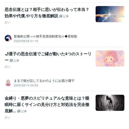
思念伝達とは？相手に思いが伝わるって本当？
効果や代償,やり方を徹底解説
記事
占い
新施術公開→≪相手意識強制変化≫◆星桜龍
2025/09/06 01:19
🌙運子の思念伝達でご縁が動いた4つのストーリ
ー
記事
占い
まるで彼が話してるかのようにお届けl運子
2025/08/14 04:53
金縛り・悪夢のスピリチュアルな意味とは？睡
眠時に届くサインの見分け方と対処法を完全徹
底解...
記事
占い