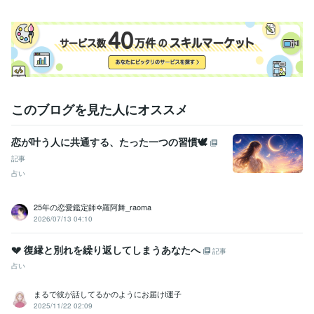
このブログを見た人にオススメ
恋が叶う人に共通する、たった一つの習慣🕊️
記事
占い
25年の恋愛鑑定師✡️羅阿舞_raoma
2026/07/13 04:10
💔 復縁と別れを繰り返してしまうあなたへ
記事
占い
まるで彼が話してるかのようにお届けl運子
2025/11/22 02:09