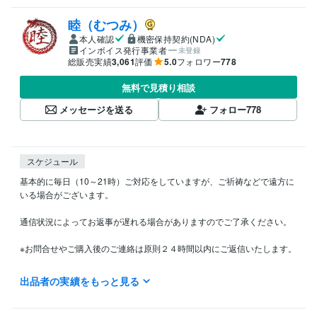
睦（むつみ）
本人確認
機密保持契約(NDA)
インボイス発行事業者
未登録
総販売実績
3,061
評価
5.0
フォロワー
778
無料で見積り相談
メッセージを送る
フォロー
778
スケジュール
基本的に毎日（10～21時）ご対応をしていますが、ご祈祷などで遠方に
いる場合がございます。

通信状況によってお返事が遅れる場合がありますのでご了承ください。

※お問合せやご購入後のご連絡は原則２４時間以内にご返信いたします。

出品者の実績をもっと見る
得意分野
占い
思念伝達
回生術