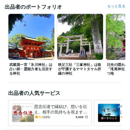
片思い
復縁
思念伝達
開運
金運
出品者のポートフォリオ
もっと見る
武蔵国一宮「氷川神社」は
秩父三社「三峯神社」は狼
日光の隠れパ
占い師・霊能力者も注目す
が守護するヤマトタケル所
「滝尾神社」
る神社
縁の神社
つ地
出品者の人気サービス
思念伝達で縁結び、想いを伝
今ま
え、相手の気持ちを視ます
は必
片思いの成就・復縁・関係修
２０
5.0
(525)
5,000
円
5.0
復・同性愛・複雑な恋愛を応
恋愛
援します
運ア