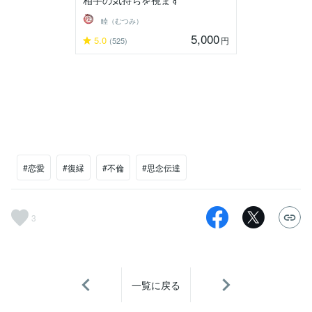
睦（むつみ）
5,000
5.0
円
(525)
#恋愛
#復縁
#不倫
#思念伝達
3
一覧に戻る