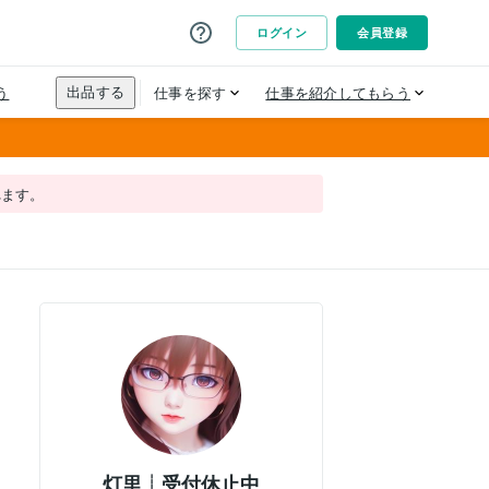
れます。
灯里┊︎受付休止中