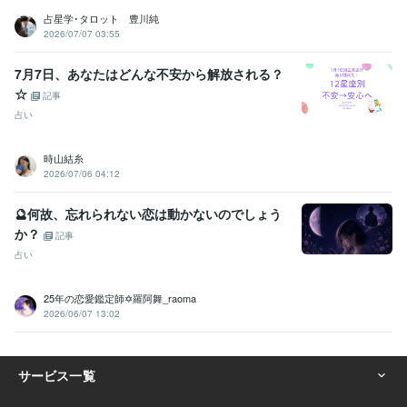
占星学･タロット 豊川純
2026/07/07 03:55
7月7日、あなたはどんな不安から解放される？
☆
記事
占い
時山結糸
2026/07/06 04:12
🔮何故、忘れられない恋は動かないのでしょう
か？
記事
占い
25年の恋愛鑑定師✡️羅阿舞_raoma
2026/06/07 13:02