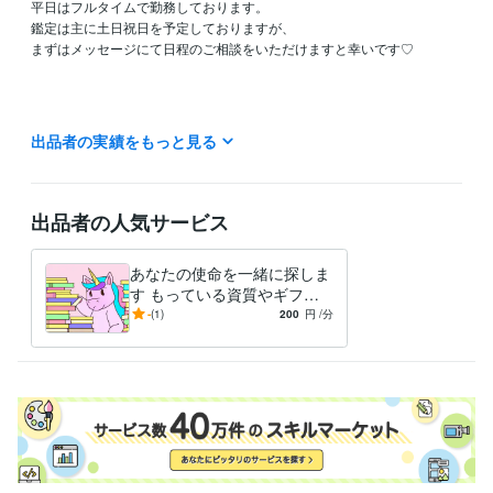
平日はフルタイムで勤務しております。

鑑定は主に土日祝日を予定しておりますが、

まずはメッセージにて日程のご相談をいただけますと幸いです♡

出品者の実績をもっと見る
私の鑑定は、その場の即興で行うものではなく、

事前にお客様のホロスコープを深く読み込み、

出品者の人気サービス
準備を整えてからお話しさせていただくスタイルです。

あなたの使命を一緒に探しま
そのため、1日1名から2名様までの【完全予約制】としております。

す もっている資質やギフト
を使って人生を切り開く
-
(1)
200
円
/分
魂の設計図や過去生という、非常にデリケートな内容を扱う鑑定です。

お一人おひとりの繊細なテーマに、静かに真摯に向き合いたいと考えて
おります。

ご予約の状況によっては、鑑定まで1週間ほどお時間をいただく場合もご
ざいます。

お待たせすることもあるかと存じますが、
