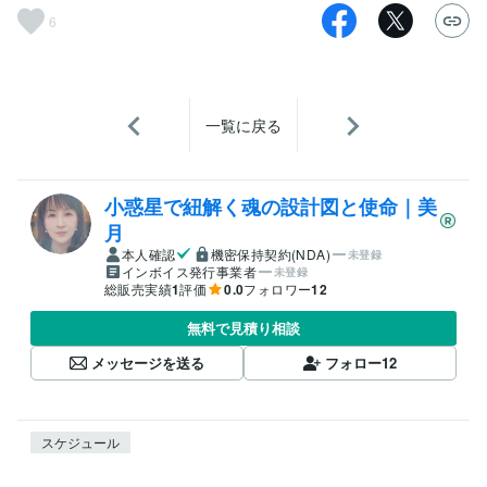
6
一覧に戻る
小惑星で紐解く魂の設計図と使命｜美
月
本人確認
機密保持契約(NDA)
未登録
インボイス発行事業者
未登録
総販売実績
1
評価
0.0
フォロワー
12
無料で見積り相談
メッセージを送る
フォロー
12
スケジュール