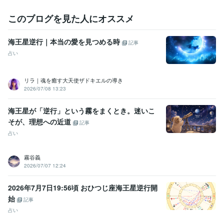
その分、心を込めて準備をさせていただきます。

このブログを見た人にオススメ
ご理解いただけますと幸いです。

海王星逆行｜本当の愛を見つめる時
記事
占い
あなたにお会いできることをお待ちしております。

リラ｜魂を癒す大天使ザドキエルの導き
2026/07/08 13:23
海王星が「逆行」という霧をまくとき。迷いこ
そが、理想への近道
記事
占い
霧谷義
2026/07/07 12:24
2026年7月7日19:56頃 おひつじ座海王星逆行開
始
記事
占い