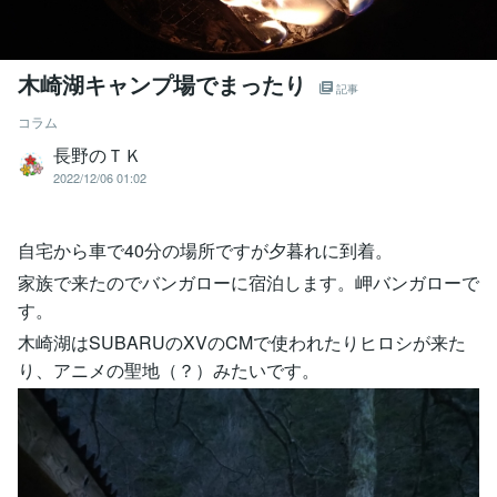
木崎湖キャンプ場でまったり
記事
コラム
長野のＴＫ
2022/12/06 01:02
自宅から車で40分の場所ですが夕暮れに到着。
家族で来たのでバンガローに宿泊します。岬バンガローで
す。
木崎湖はSUBARUのXVのCMで使われたりヒロシが来た
り、アニメの聖地（？）みたいです。