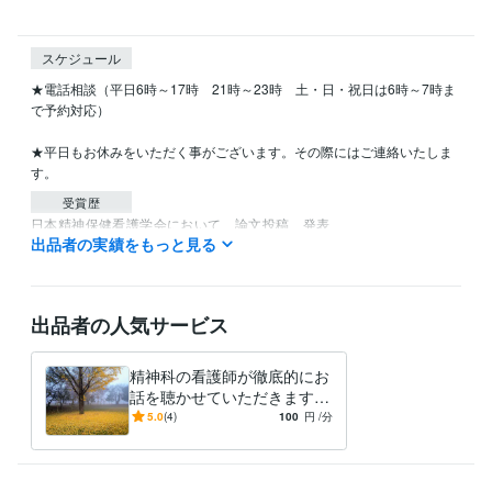
スケジュール
★電話相談（平日6時～17時　21時～23時　土・日・祝日は6時～7時ま
で予約対応）

★平日もお休みをいただく事がございます。その際にはご連絡いたしま
受賞歴
日本精神保健看護学会において、論文投稿、発表
出品者の実績をもっと見る
資格・検定
看護師
取得年 : 2005年
公認心理士
取得年 : 2021年
出品者の人気サービス
精神看護専門看護師
取得年 : 2019年
得意分野
精神科の看護師が徹底的にお
悩み相談・カウンセリング
傾聴　カウンセリング　医療　生きづら
話を聴かせていただきます
さ
人間関係、お薬、仕事、メン
5.0
(4)
100
円
/分
タルに関するお悩みお聞かせ
ください