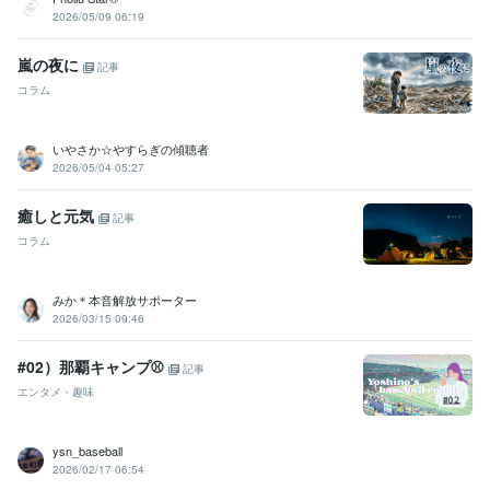
2026/05/09 06:19
嵐の夜に
記事
コラム
いやさか☆やすらぎの傾聴者
2026/05/04 05:27
癒しと元気
記事
コラム
みか＊本音解放サポーター
2026/03/15 09:46
#02）那覇キャンプ⚾️
記事
エンタメ・趣味
ysn_baseball
2026/02/17 06:54