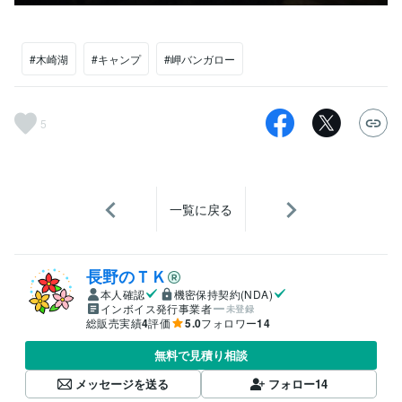
#木崎湖
#キャンプ
#岬バンガロー
5
一覧に戻る
長野のＴＫ
本人確認
機密保持契約(NDA)
インボイス発行事業者
未登録
総販売実績
4
評価
5.0
フォロワー
14
無料で見積り相談
メッセージを送る
フォロー
14