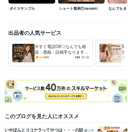
(*´꒳`*)

ボイスサンプル
ショート動画①nanami
なんでもきく
声や雰囲気はポートフォリオにボイスサンプル載せてます

気になる人は、のぞいてみてください♡

お話してくれた内容は、しっかり秘密守ります

出品者の人気サービス
※ココナラ規約でNGなお話はお受けできません

いつでも寄り添いたいので、なるべく合わせます

今すぐ電話OK♡なんでも相
緊張
お話できるの、楽しみにしてます♡
談・愚痴・話相手なります
安心
経験職種
・恋愛相談・電話相談・不
その
5.0
(40)
100
円
/分
5.0
ライフスタイル・その他 / 美容師・ネイリスト・美容家
経験年数 : 8
安・話し相手・雑談・愚痴
す♡
年
得意分野
悩み相談・カウンセリング
・恋愛相談
・ただ誰かと話したいと
き
・癒し・甘えたい人へ
このブログを見た人にオススメ
いやほんとココナラってやつは・・・の話
記事