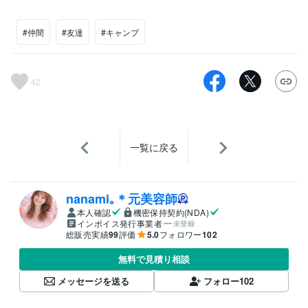
#仲間
#友達
#キャンプ
42
一覧に戻る
nanami｡＊元美容師
本人確認
機密保持契約(NDA)
インボイス発行事業者
未登録
総販売実績
99
評価
5.0
フォロワー
102
無料で見積り相談
メッセージを送る
フォロー
102