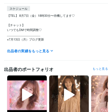
スケジュール
【TEL】 8月7日（金）18時30分〜待機してます♡

【チャット】

いつでもDMで時間調整♡

___________________

※7月13日（月）ブログ更新

どの記事もnanamiの思考がよくわかります。こんなふうに考えてる人な
出品者の実績をもっと見る
んだなって

よかったら読んでね(*´꒳`*)

___________________

いいね♡フォロー♡すごく喜びます

出品者のポートフォリオ
もっと見る
基本は18時〜ゆるっと待機してます

1日待機してる日も⭐︎

（深夜帯は調整しましょ♡）

【今すぐ相談OK】のときは、基本すぐお電話でれます♡

時間の希望がある場合は、気軽にDMください✨

【離席中】や【深夜帯】のときはDMで調整⭐︎遠慮なく送ってくださいね