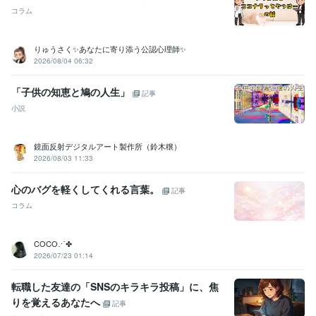
コラム
りゅうさく✨あなたに寄り添う公認心理師✨
2026/08/04 06:32
「子供の知恵と鳩の人生」
記事
小説
鏡面反射デジタルアート製作所（鈴木穣）
2026/08/03 11:33
心のバグを軽くしてくれる言葉。
記事
コラム
COCO⋰✤
2026/07/23 01:14
転職した友達の「SNSのキラキラ投稿」に、焦
りを覚えるあなたへ
記事