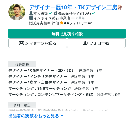
デザイナー歴10年・TKデザイン工房
本人確認
機密保持契約(NDA)
インボイス発行事業者
未登録
総販売実績
50
評価
4.8
フォロワー
42
無料で見積り相談
メッセージを送る
フォロー
42
経験職種
デザイナー / CGデザイナー（2D・3D）
経験年数 : 8年
デザイナー / インテリアデザイナー
経験年数 : 8年
デザイナー / 空間・店舗デザイナー
経験年数 : 8年
マーケティング / SNSマーケティング
経験年数 : 8年
マーケティング / コンテンツマーケティング・SEO
経験年数 : 8年
資格・検定
宅地建物取引士（旧 宅地建物取引主任者）
取得年 : 2014年
出品者の実績をもっと見る
ビジネス・クリエイティブツール
Excel:10年
Google スプレッドシート:7年
Google ドキュメント:7年
PowerPoint:10年
Word:10年
Canva:7年
V-Ray:8年