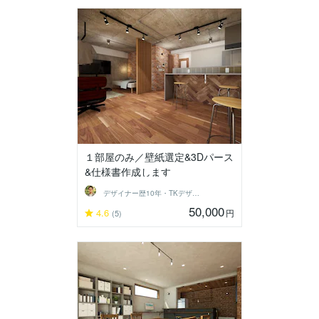
１部屋のみ／壁紙選定&3Dパース
&仕様書作成します
デザイナー歴10年・TKデザイン工房
50,000
4.6
円
(5)