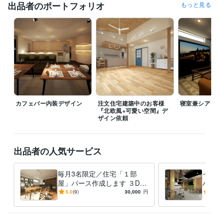
出品者のポートフォリオ
もっと見る
得意分野
デザイン制作
３Dパースソフトで内装デザインを具現化
内装デザイン
インテリア
ビジネス
不動産
住宅
店舗
パース
3Dパース
仕事
ハウスメーカー
住まい・美容・生活相談
インテリアコーディネート
インテリア
内装コーディネート
建築
ビジネス
インテリア業務
家具コーディネート
仕事
ハウスメーカー
店舗
住宅
カフェバー内装デザイン
注文住宅建築中のお客様
寝室兼シアタ
『北欧風+可愛い空間』デ
ザイン依頼
出品者の人気サービス
毎月3名限定／住宅「１部
イメ
屋」パース作成します ３Dパ
パー
ースで今のイメージを確認で
屋の
5.0
(9)
30,000
円
4.7
きます。LDKにお勧め
様・