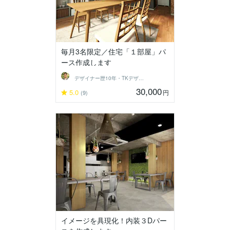
毎月3名限定／住宅「１部屋」パ
ース作成します
デザイナー歴10年・TKデザイン工房
30,000
5.0
円
(9)
イメージを具現化！内装３Dパー