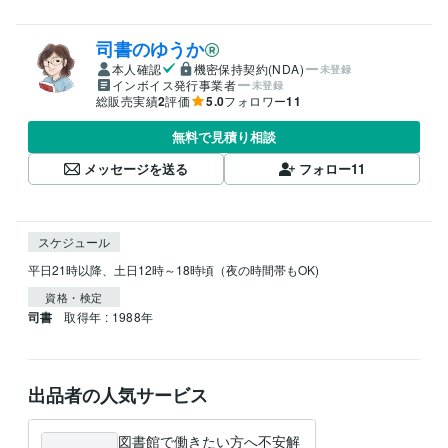
司書のゆうか
本人確認
機密保持契約(NDA)
未登録
インボイス発行事業者
未登録
総販売実績
2
評価
5.0
フォロワー
11
無料で見積り相談
メッセージを送る
フォロー
11
スケジュール
資格・検定
司書
取得年 : 1988年
出品者の人気サービス
図書館で働きたい方へ不安解