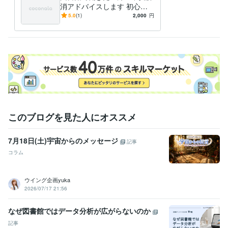
消アドバイスします 初心者
も自信をもって業務に当たれ
5.0
(1)
2,000
円
るようにサポートします！
このブログを見た人にオススメ
7月18日(土)宇宙からのメッセージ
記事
コラム
ウイング企画yuka
2026/07/17 21:56
なぜ図書館ではデータ分析が広がらないのか
記事