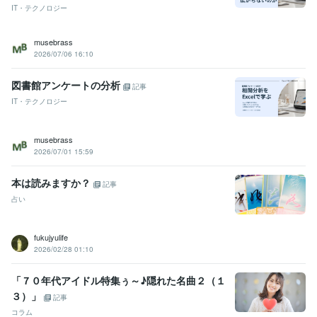
IT・テクノロジー
musebrass
2026/07/06 16:10
図書館アンケートの分析
記事
IT・テクノロジー
musebrass
2026/07/01 15:59
本は読みますか？
記事
占い
fukujyulife
2026/02/28 01:10
「７０年代アイドル特集ぅ～♪隠れた名曲２（１
３）」
記事
コラム