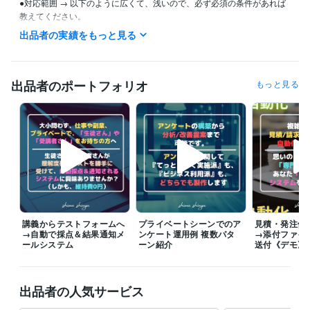
●対応範囲 → 以下のように広くて、浅いので、必ず必須の条件があれば
教えてください。

出品者の実績をもっと見る
【私の得意分野】

・チラシ、フライヤー作成

・バナー、サムネイル作成

出品者のポートフォリオ
もっと見る
・企画書立案＆作成

・ロゴ作成（JPG、PNGのみ）

・電子書籍表紙

・作業改善、業務効率化

・アンケートフォーム作成＆分析（アンケート集計代行は対応外）

・googleフォーム

・googleスプレッドシート

・Google Apps Script（GAS）

講義からテストフォームへ
プライベートシーンでのア
見積・発注依
→自動で採点＆結果通知メ
ンケート運用例 複数パタ
→添付ファイ
・動画編集

ールシステム
ーン紹介
送付《デモ》
・音声番組作成

・ランディングページ作成

出品者の人気サービス
・パワーポイント全般

・エクセル全般（マクロ、VBAは対応外）
