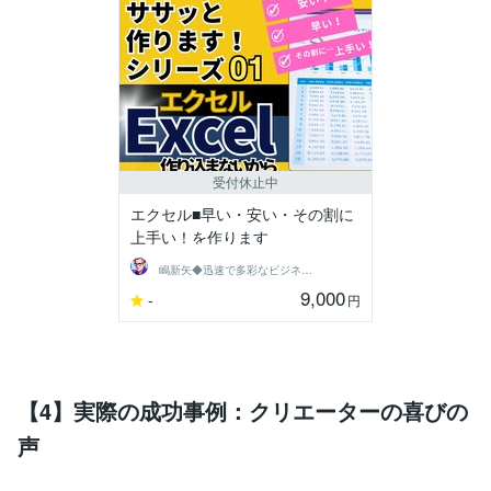
受付休止中
エクセル■早い・安い・その割に
上手い！を作ります
嶋新矢◆迅速で多彩なビジネスサポート◆
9,000
-
円
【4】実際の成功事例：クリエーターの喜びの
声