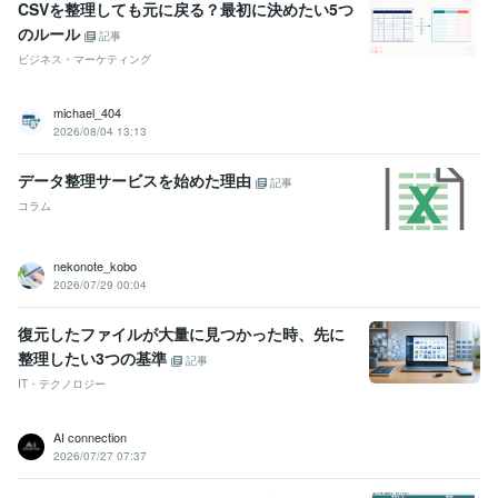
CSVを整理しても元に戻る？最初に決めたい5つ
1通×2年弱）
■定期刊行物（社外報） 10号（毎月1部×1年弱）
のルール
記事
資格・検定
ビジネス・マーケティング
ビジネスキャリア検定3級
取得年 : 2007年
1級土木施工管理技士
取得年 : 2013年
michael_404
2026/08/04 13:13
プログラミング言語・フレームワーク
Google Apps Script:1年
データ整理サービスを始めた理由
記事
ビジネス・クリエイティブツール
コラム
Google スプレッドシート:2年
Google スライド:2年
PowerPoint:15年
Excel:15年
Canva:2年
nekonote_kobo
得意分野
2026/07/29 00:04
IT相談・システム開発
自動化ツールで業務効率化【生産性2倍】
業
務効率化のための無料ツール選択・助言
復元したファイルが大量に見つかった時、先に
自動化
生産性
効率化
見積
事務処理
Google
フォーム
Excel
整理したい3つの基準
記事
職場
ビジネス
集客・マーケティング相談
アンケート収集＆分析、販促（発信）ツ
IT・テクノロジー
ール
アンケート
市場調査
解析
改善提案
メルマガ
社内報
AI connection
営業ツール
PowerPoint
無料
0円
2026/07/27 07:37
学歴