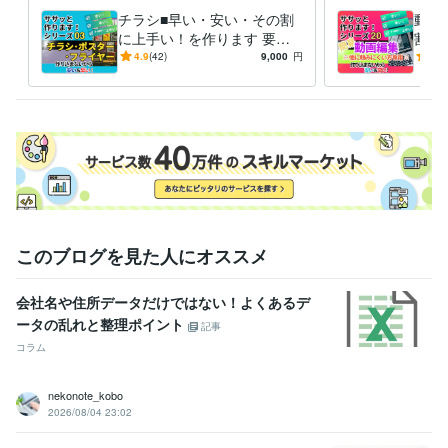
チラシ■早い・安い・その割
動画
・メルマガ（枠組み）構成＆文章執筆

に上手い！を作ります 要な
割に
・コラム執筆

部分だけササっと作成→安い
要な
4.9
(42)
9,000
円
5.0
値段で短納期、その割に上
安い
・社内報、社外報作成

質。
上質
・手作りノベルティ考案

・オリジナル専用手帳の自作

・各種 試作品の作成

・（一部省略 ※詳細は自己紹介文をご確認ください。)

・その他 各種企画アイデア出し
このブログを見た人にオススメ
経験職種
マーケティング / 商品企画・開発
経験年数 : 3年
会社名や住所データだけではない！よくあるデ
営業 / 営業支援・プリセールス
経験年数 : 10年
ータの乱れと整理ポイント
事務・ビジネスサポート / 事務（一般事務）
経験年数 : 15年
記事
コラム
職歴
某地方中小企業
2007年3月 ~ 現在
nekonote_kobo
2026/08/04 23:02
受賞歴
■業界メルマガ作成　178通（毎月2通×7年半）
■社内報　22通（毎月