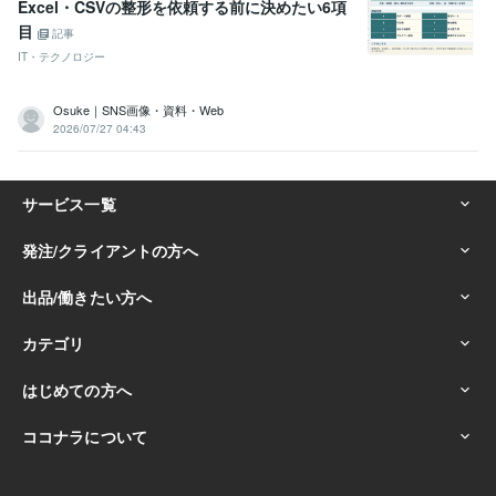
Excel・CSVの整形を依頼する前に決めたい6項
某（有名ではない）国立大学
2002年3月 ~ 2007年2月
目
記事
IT・テクノロジー
Osuke｜SNS画像・資料・Web
2026/07/27 04:43