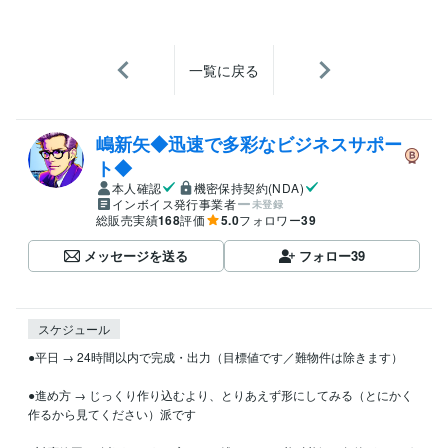
一覧に戻る
嶋新矢◆迅速で多彩なビジネスサポー
ト◆
本人確認
機密保持契約(NDA)
インボイス発行事業者
未登録
総販売実績
168
評価
5.0
フォロワー
39
メッセージを送る
フォロー
39
スケジュール
●平日 → 24時間以内で完成・出力（目標値です／難物件は除きます）

●進め方 → じっくり作り込むより、とりあえず形にしてみる（とにかく
作るから見てください）派です
