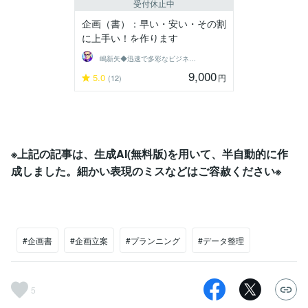
受付休止中
企画（書）：早い・安い・その割
に上手い！を作ります
嶋新矢◆迅速で多彩なビジネスサポート◆
9,000
5.0
円
(12)
※上記の記事は、生成AI(無料版)を用いて、半自動的に作
成しました。細かい表現のミスなどはご容赦ください※
#企画書
#企画立案
#プランニング
#データ整理
5